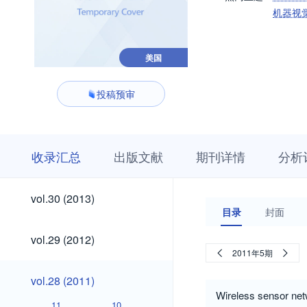
机器视
美国
投稿预审
收
栏
期
收录汇总
出版文献
期刊详情
分析
录
目
刊
汇
浏
详
总
览
情
vol.30
vol.30 (2013)
(2013)
目录
封面
vol.29
vol.29 (2012)
(2012)
2011年5期
vol.28
vol.28 (2011)
(2011)
Wireless sensor netw
11
10