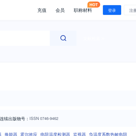
充值
会员
职称材料
登录
注
文献检索
连续出版物号
：
ISSN
0746-9462
器
换能器
霍尔效应
电阻温度检测器
监视器
负温度系数热敏电阻