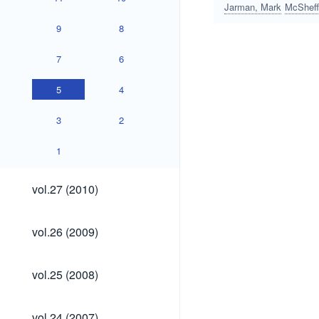
Jarman, Mark
McSheff
9
8
7
6
5
4
3
2
1
vol.27
vol.27 (2010)
(2010)
vol.26
vol.26 (2009)
(2009)
vol.25
vol.25 (2008)
(2008)
vol.24
vol.24 (2007)