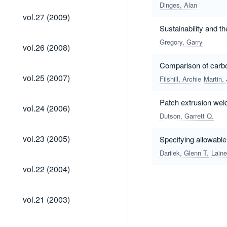
Dinges, Alan
vol.27
vol.27 (2009)
(2009)
Sustainability and t
Gregory, Garry
vol.26
vol.26 (2008)
(2008)
Comparison of carbo
vol.25
vol.25 (2007)
Filshill, Archie
Martin,
(2007)
Patch extrusion we
vol.24
vol.24 (2006)
(2006)
Dutson, Garrett Q.
vol.23
vol.23 (2005)
Specifying allowable
(2005)
Darilek, Glenn T.
Laine
vol.22
vol.22 (2004)
(2004)
vol.21
vol.21 (2003)
(2003)
vol.20