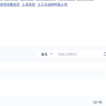
填埋场覆盖层
土底基层
土工合成材料黏土垫
12-16