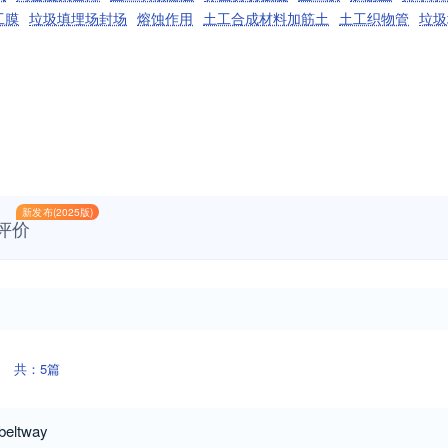
工膜
垃圾填埋场封场
熔蚀作用
土工合成材料加筋土
土工织物管
垃圾
新发布(2025版)
评价
共：5篇
 beltway