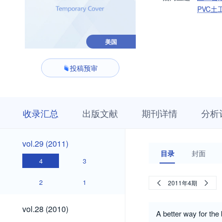
PVC土
美国
投稿预审
收
栏
期
收录汇总
出版文献
期刊详情
分析
录
目
刊
汇
浏
详
总
览
情
vol.29
vol.29 (2011)
(2011)
目录
封面
4
3
2
1
2011年4期
vol.28
vol.28 (2010)
A better way for the
(2010)