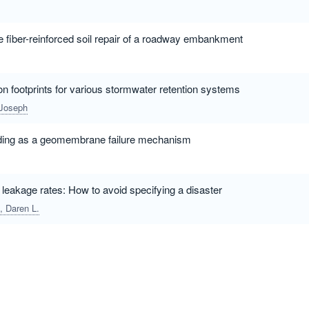
he fiber-reinforced soil repair of a roadway embankment
n footprints for various stormwater retention systems
 Joseph
lding as a geomembrane failure mechanism
 leakage rates: How to avoid specifying a disaster
, Daren L.