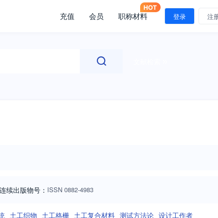
充值
会员
职称材料
登录
注
文献检索
连续出版物号
：
ISSN
0882-4983
统
土工织物
土工格栅
土工复合材料
测试方法论
设计工作者