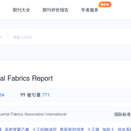
期刊大全
期刊评价报告
学者服务
al Fabrics Report
34
被引量
771
ustrial Fabrics Association International
国际标准
成
高密度聚乙烯
土工织物滤层
界面剪切强度
土工膜
加筋土
排水系