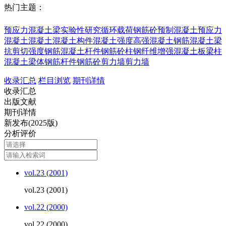
热门主题：
预应力混凝土梁
实验性研究
循环载荷
钢筋砼
预制混凝土
预应力
混凝土
混凝土
混凝土构件
混凝土强度
高强混凝土
钢筋混凝土梁
抗剪切强度
钢筋混凝土杆件
钢筋砼柱
钢纤维增强混凝土
板梁柱
混凝土梁体
钢筋杆件
钢筋砼剪力墙
剪力墙
收录汇总
栏目浏览
期刊详情
收录汇总
出版文献
期刊详情
新发布(2025版)
分析评价
vol.23 (2001)
vol.23 (2001)
vol.22 (2000)
vol.22 (2000)