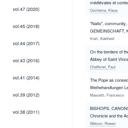
médiévales et conte
vol.47
vol.47 (2020)
Oschema, Klaus
(2020)
"Natio", community,
vol.45
vol.45 (2018)
(2018)
GEMEINSCHAFT, KUL
Krah, Adelheid
vol.44
vol.44 (2017)
(2017)
On the borders of th
vol.43
Abbey of Saint Vi
vol.43 (2016)
(2016)
Chaffenet, Paul
vol.41
vol.41 (2014)
The Pope as consec
(2014)
Weihehandlungen Le
vol.39
vol.39 (2012)
Massetti, Francesco
(2012)
BISHOPS, CANONS,
vol.38
vol.38 (2011)
(2011)
Chronicle and the A
vol.37
vol.34
vol.33
vol.32
vol.31
vol.30
vol.29
Watson, Rowan
vol.37
vol.34
vol.33
vol.32
vol.31
vol.30
vol.29