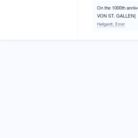
On the 1000th ann
VON ST. GALLEN]
Hellgardt, Ernst