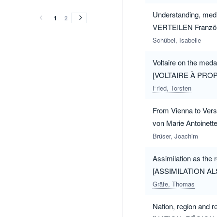
(2010)
(2007)
(2006)
(2005)
(2004)
(2003)
(2002)
Understanding, med
(2010)
(2007)
(2006)
(2005)
(2004)
(2003)
(2002)
1
2
VERTEILEN Französ
Schübel, Isabelle
Voltaire on the med
[VOLTAIRE À PROPOS
im Alten Reich und 
Fried, Torsten
From Vienna to Vers
von Marie Antoinette
Brüser, Joachim
Assimilation as the
[ASSIMILATION ALS 
Antisemitismus 1893
Gräfe, Thomas
Nation, region and 