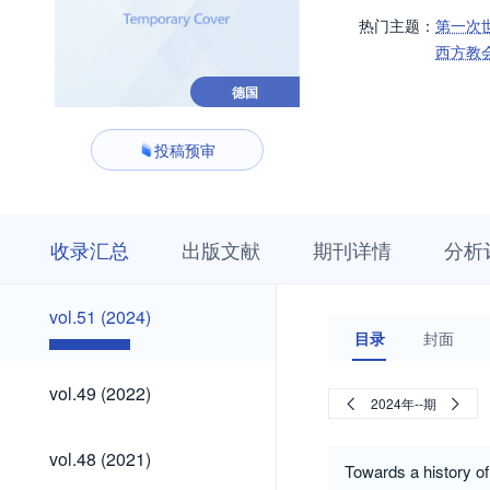
热门主题：
第一次
西方教
德国
投稿预审
收
栏
期
收录汇总
出版文献
期刊详情
分析
录
目
刊
汇
浏
详
总
览
情
vol.51
vol.51 (2024)
(2024)
目录
封面
vol.49
vol.49 (2022)
2024年--期
(2022)
vol.48
vol.48 (2021)
(2021)
Towards a history 