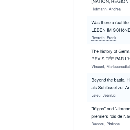
[NATION, RÉGIO
DURANT LA PREM
Hofmann, Andrea
Was there a real li
LEBEN IM SCHöNEN? 
Rexroth, Frank
The history of Ger
REVISITÉE PAR L’
Vincent, Mariebénédic
Beyond the battle.
als Schlüssel zur An
Leleu, Jeanluc
"Iñigos" and "Jimen
premiers rois de Na
Baccou, Philippe