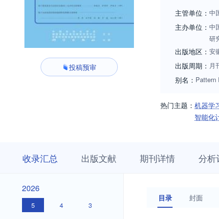
能行业应用。
主管单位：
中
主办单位：
中
研
出版地区：
安
出版周期：
月
投稿预审
别名：
Pattern 
热门主题：
机器学
智能化
收
栏
期
收录汇总
出版文献
期刊详情
分析
录
目
刊
汇
浏
详
总
览
情
2026
2026
目录
封面
5
4
3