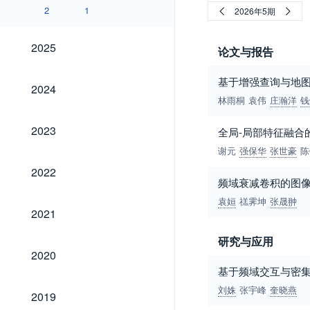
2
1
2026年5期
2025
2025
论文与报告
基于增强查询与地
2024
2024
林雨桐
袁伟
庄瀚洋
钱
2023
2023
全局-局部特征融合
谢元
强保华
张世豪
陈
2022
2022
频域衰减卷积的图
袁姮
禚霁坤
张晟翀
2021
2021
研究与应用
2020
2020
基于频域交互与密
2019
刘姝
张宇峰
奎晓燕
2019