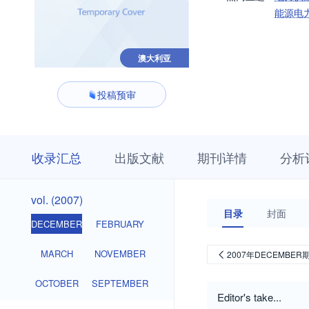
能源电
澳大利亚
投稿预审
收
栏
期
收录汇总
出版文献
期刊详情
分析
录
目
刊
汇
浏
详
总
览
情
vol.
vol. (2007)
(2007)
目录
封面
DECEMBER
FEBRUARY
MARCH
NOVEMBER
2007年DECEMBER
OCTOBER
SEPTEMBER
Editor's take...