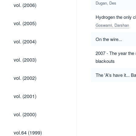
vol.
Dugan, Des
vol. (2006)
(2006)
Hydrogen the only c
vol.
vol. (2005)
Goswami, Darshan
(2005)
vol.
On the wire...
vol. (2004)
(2004)
2007 - The year the 
vol.
vol. (2003)
blackouts
(2003)
The 'A's have it... 
vol.
vol. (2002)
(2002)
vol.
vol. (2001)
(2001)
vol.
vol. (2000)
(2000)
vol.64
vol.64 (1999)
(1999)