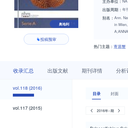
主办单位：
NA
出版周期：
年
别名：
Ann. Na
奥地利
in Wien
A;ANNA
投稿预审
热门主题：
寄居蟹
收
栏
期
收录汇总
出版文献
期刊详情
分析
录
目
刊
汇
浏
详
总
览
情
vol.118
vol.118 (2016)
(2016)
目录
封面
vol.117
vol.117 (2015)
2016年--期
(2015)