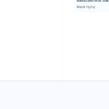
Balsscallichirus Sak
Matúš Hyžný