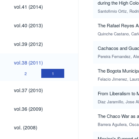
during the High Colo
vol.41
vol.41 (2014)
(2014)
Santofimio Ortiz, Rodr
vol.40
vol.40 (2013)
The Rafael Reyes Ad
(2013)
Quinche Castano, Carl
vol.39
vol.39 (2012)
(2012)
Cachacos and Guache
Pereira Fernandez, Al
vol.38
vol.38 (2011)
(2011)
The Bogota Municipa
2
1
Felacio Jimenez, Laura
vol.37
vol.37 (2010)
From Liberalism to 
(2010)
Diaz Jaramillo, Jose A
vol.36
vol.36 (2009)
(2009)
The Chaco War as a
vol.
Barrera Aguilera, Osca
vol. (2008)
(2008)
Mexico's Support of 