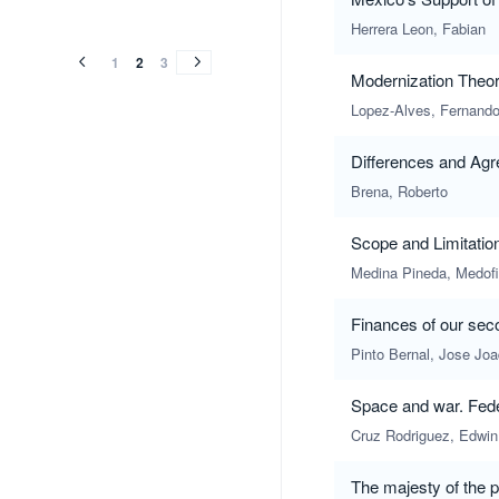
vol.
vol.
vol.
vol.
vol.
vol.
(2007)
(2006)
(2005)
Herrera Leon, Fabian
(2007)
(2006)
(2005)
1
2
3
Modernization Theory
Lopez-Alves, Fernand
Differences and Agr
Brena, Roberto
Scope and Limitatio
Medina Pineda, Medofi
Finances of our sec
Pinto Bernal, Jose Joa
Space and war. Fed
Cruz Rodriguez, Edwin
The majesty of the