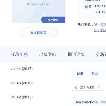
别名：
ANU CO
COLOMB
哥伦比亚
热门主题：
第一次
知识界
投稿预审
收
栏
期
收录汇总
出版文献
期刊详情
分析
录
目
刊
汇
浏
详
总
览
情
vol.53
vol.52
vol.52
vol.51
vol.50
vol.49
vol.48
vol.47
vol.46
vol.45
vol.53
vol.52
vol.52
vol.51
vol.50
vol.49
vol.48
vol.47
vol.46
vol.45
vol.44
vol.44 (2017)
(2026)
(2025)
(2024)
(2024)
(2023)
(2022)
(2021)
(2020)
(2019)
(2018)
(2017)
目录
封面
(2026)
(2025)
(2024)
(2024)
(2023)
(2022)
(2021)
(2020)
(2019)
(2018)
vol.43
vol.43 (2016)
(2016)
2011年1期
vol.42
vol.42 (2015)
(2015)
Don Bartolome Lobo 