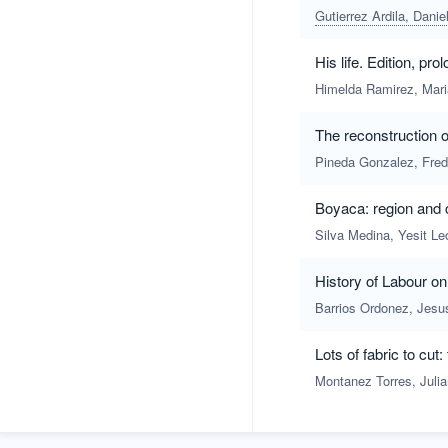
Gutierrez Ardila, Danie
His life. Edition, p
Himelda Ramirez, Mari
The reconstruction of
Pineda Gonzalez, Fred
Boyaca: region and c
Silva Medina, Yesit Le
History of Labour on
Barrios Ordonez, Jesu
Lots of fabric to cut
Montanez Torres, Juli