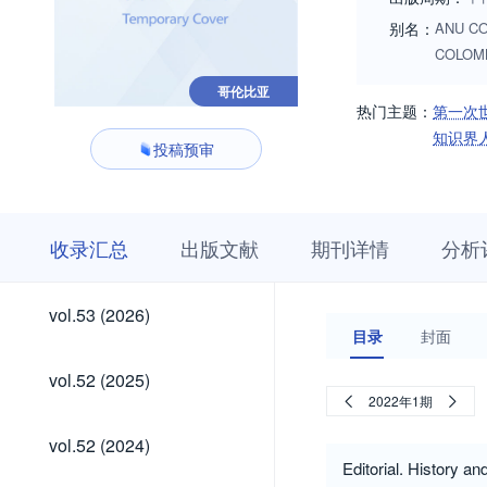
别名：
ANU CO
COLOMB
哥伦比亚
热门主题：
第一次
知识界
投稿预审
收
栏
期
收录汇总
出版文献
期刊详情
分析
录
目
刊
汇
浏
详
总
览
情
vol.53
vol.53 (2026)
(2026)
目录
封面
vol.52
vol.52 (2025)
(2025)
2022年1期
vol.52
vol.52 (2024)
(2024)
Editorial. History a