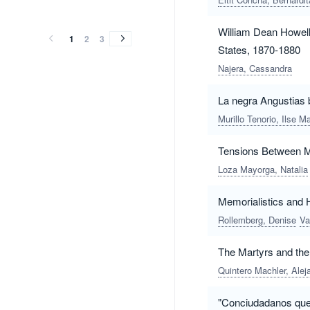
vol.44
vol.43
vol.42
vol.41
vol.40
vol.39
vol.38
vol.37
vol.36
vol.
vol.
vol.
vol.
vol.44
vol.43
vol.42
vol.41
vol.40
vol.39
vol.38
vol.37
vol.36
vol.
vol.
vol.
vol.
(2017)
(2016)
(2015)
(2014)
(2013)
(2012)
(2011)
(2010)
(2009)
(2008)
(2007)
(2006)
(2005)
William Dean Howells
(2017)
(2016)
(2015)
(2014)
(2013)
(2012)
(2011)
(2010)
(2009)
(2008)
(2007)
(2006)
(2005)
1
2
3
States, 1870-1880
Najera, Cassandra
La negra Angustias 
Murillo Tenorio, Ilse M
Tensions Between Mo
Loza Mayorga, Natalia
Memorialistics and 
Rollemberg, Denise
Va
The Martyrs and the
Quintero Machler, Alej
"Conciudadanos que 