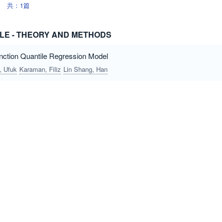
共：1篇
CLE - THEORY AND METHODS
unction Quantile Regression Model
, Ufuk
Karaman, Filiz
Lin Shang, Han