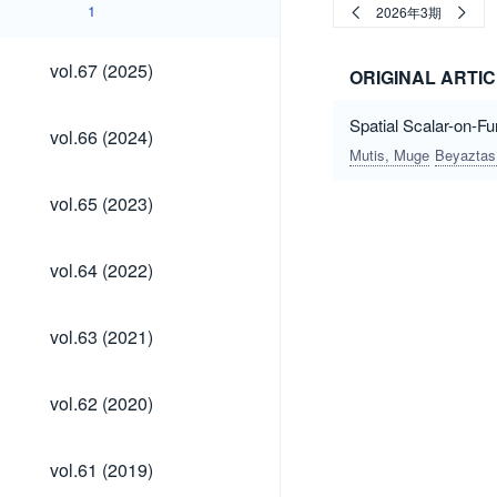
1
2026年3期
vol.67
vol.67 (2025)
ORIGINAL ARTI
(2025)
Spatial Scalar-on-F
vol.66
vol.66 (2024)
(2024)
Mutis, Muge
Beyaztas
vol.65
vol.65 (2023)
(2023)
vol.64
vol.64 (2022)
(2022)
vol.63
vol.63 (2021)
(2021)
vol.62
vol.62 (2020)
(2020)
vol.61
vol.61 (2019)
(2019)