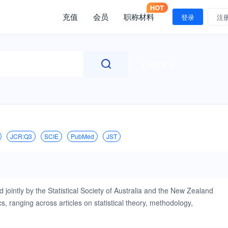
充值
会员
职称材料
登录
注
文献检索
JCR:Q3
SCIE
PubMed
JST
 jointly by the Statistical Society of Australia and the New Zealand
tics, ranging across articles on statistical theory, methodology,
at can be readily applied to real-world problems, and on application
e selected as Discussion Papers, to be read at a meeting of either the