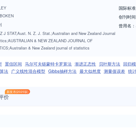
 of Australia or the New Zealand Statistical Association.
LEY
国际标准
BOKEN
创刊时间
刊
曾用名：
 J STAT;Aust. N. Z. J. Stat.;Australian and New Zealand Journal
tistics;AUSTRALIAN & NEW ZEALAND JOURNAL OF
ICS;Australian & New Zealand journal of statistics
型
置信区间
马尔可夫链蒙特卡罗算法
渐进正态性
贝叶斯方法
回归模
代算法
广义线性混合模型
Gibbs抽样方法
最大似然度
测量值误差
统
新发布(2025版)
评价