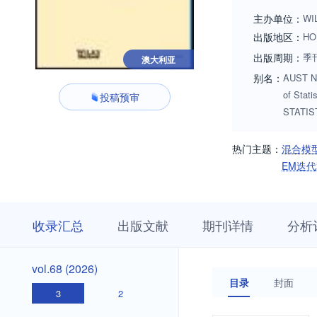
Statistical Society
主办单位：
WI
出版地区：
HO
出版周期：
季
澳大利亚
别名：
AUST NZ
of Sta
投稿预审
STATIST
热门主题：
混合模
EM迭
收
栏
期
收录汇总
出版文献
期刊详情
分析
录
目
刊
汇
浏
详
总
览
情
vol.68
vol.68 (2026)
(2026)
目录
封面
3
2