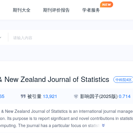
期刊大全
期刊评价报告
学者服务
& New Zealand Journal of Statistics
中科院4区
65
被引量
13,921
影响因子
(2025版)
0.714
 & New Zealand Journal of Statistics is an international journal managed
ion. Its purpose is to report significant and novel contributions in statis
mputing. The journal has a particular focus on statistical techniques th
tralasian emphasis. Outstanding articles submitted to the journal may b