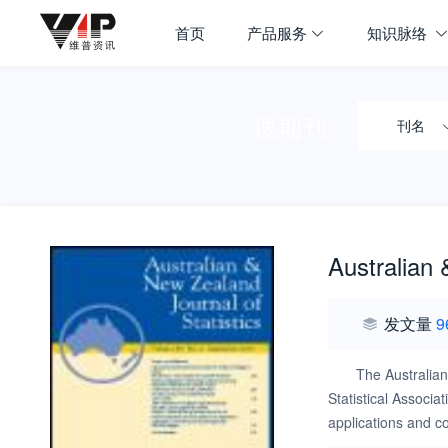
首页
产品服务
知识脉络
搜期刊
刊名
Australian 
发文量
9
The Australian
Statistical Associat
applications and co
papers with an Aus