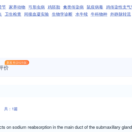
经节
家养动物
弓形虫病
鸡胚胎
禽类传染病
鼠疫病毒
鸡传染性支气
集
卫生检查
间接血凝实验
生物学诊断
水牛犊
牛科物种
外静脉转流
新发布(2025版)
评价
共：1篇
ects on sodium reabsorption in the main duct of the submaxillary gland