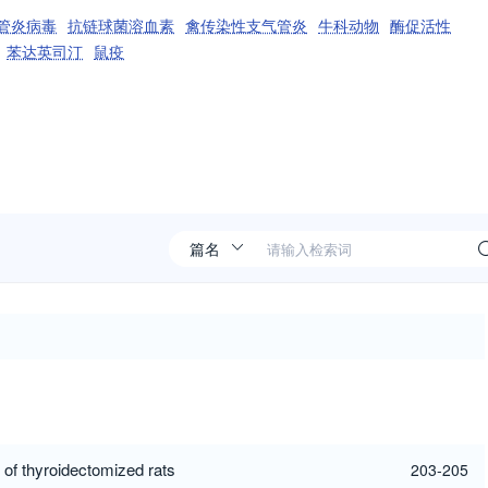
管炎病毒
抗链球菌溶血素
禽传染性支气管炎
牛科动物
酶促活性
苯达英司汀
鼠疫
 of thyroidectomized rats
203-205