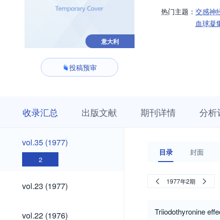
热门主题：
交感神
血球凝
意大利
投稿预审
收
栏
期
收录汇总
出版文献
期刊详情
分析
录
目
刊
汇
浏
详
总
览
情
vol.35
vol.35 (1977)
(1977)
目录
封面
2
vol.23
1977年2期
vol.23 (1977)
(1977)
vol.22
Triiodothyronine eff
vol.22 (1976)