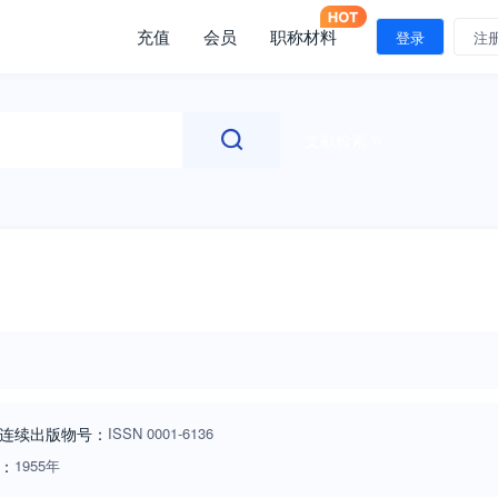
充值
会员
职称材料
登录
注
文献检索
连续出版物号
：
ISSN
0001-6136
：
1955年