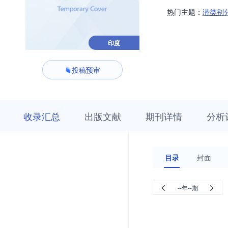
热门主题：
潜类别
印度
投稿预审
收
栏
期
收录汇总
出版文献
期刊详情
分析
录
目
刊
汇
浏
详
总
览
情
目录
封面
--年--期