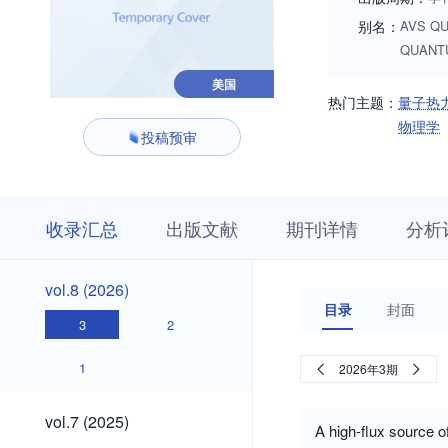
别名：
AVS QU
QUANT
美国
热门主题：
量子热
物理学
投稿预审
收
栏
期
收录汇总
出版文献
期刊详情
分析
录
目
刊
汇
浏
详
总
览
情
vol.8
vol.8 (2026)
(2026)
目录
封面
3
2
1
2026年3期
vol.7
vol.7 (2025)
A high-flux source o
(2025)