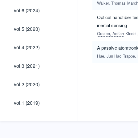
Walker, Thomas
March
vol.6
vol.6 (2024)
(2024)
Optical nanofiber t
inertial sensing
vol.5
vol.5 (2023)
(2023)
Orozco, Adrian
Kindel,
vol.4
vol.4 (2022)
A passive atomtronic
(2022)
Hue, Jun Hao
Trappe, 
vol.3
vol.3 (2021)
(2021)
vol.2
vol.2 (2020)
(2020)
vol.1
vol.1 (2019)
(2019)