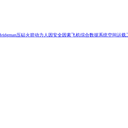
Bridgman压砧
火箭动力
人因安全因素
飞机综合数据系统
空间运载