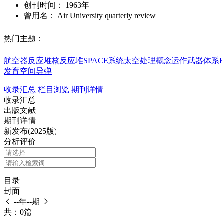
创刊时间：
1963年
曾用名：
Air University quarterly review
热门主题：
航空器
反应堆
核反应堆
SPACE系统
太空处理
概念运作
武器体系
发育空间
导弹
收录汇总
栏目浏览
期刊详情
收录汇总
出版文献
期刊详情
新发布(2025版)
分析评价
目录
封面
--年--期
共：0篇