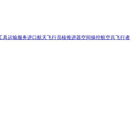
工具
运输服务进口
航天飞行员
核推进器
空间操控
航空兵
飞行者