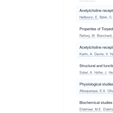
Acetylcholine recept
Heilbronn, E.
Björk, C.
Properties of Torpedo
Raftery, M.
Blanchard,
Acetylcholine recep
Karlin, A.
Damle, V.
Ha
Structural and functi
Sobel, A.
Hofler, J.
He
Physiological studie
Albuquerque, E.X.
Oli
Biochemical studies 
Eldefrawi, M.E.
Eldefr