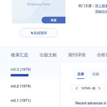
热门主题：
肾上腺
突触后
美国
投稿预审
收
栏
期
收录汇总
出版文献
期刊详情
分析
录
目
刊
汇
浏
详
总
览
情
vol.3
vol.3 (1979)
(1979)
目录
封面
vol.2
vol.2 (1974)
1979年--期
(1974)
vol.1
vol.1 (1971)
(1971)
Recent advances in 