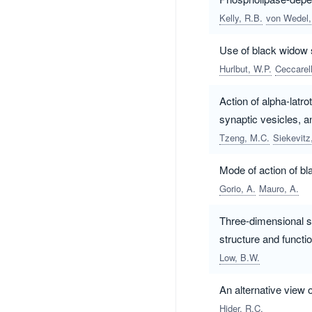
Kelly, R.B.
von Wedel,
Use of black widow s
Hurlbut, W.P.
Ceccarell
Action of alpha-latr
synaptic vesicles, 
Tzeng, M.C.
Siekevitz
Mode of action of b
Gorio, A.
Mauro, A.
Three-dimensional st
structure and functio
Low, B.W.
An alternative view 
Hider, R.C.