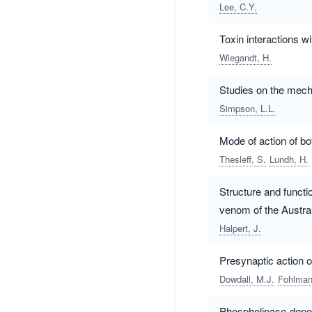
Lee, C.Y.
Toxin interactions w
Wiegandt, H.
Studies on the mecha
Simpson, L.L.
Mode of action of bo
Thesleff, S.
Lundh, H.
Structure and functi
venom of the Austral
Halpert, J.
Presynaptic action 
Dowdall, M.J.
Fohlman
Phospholipase-depend