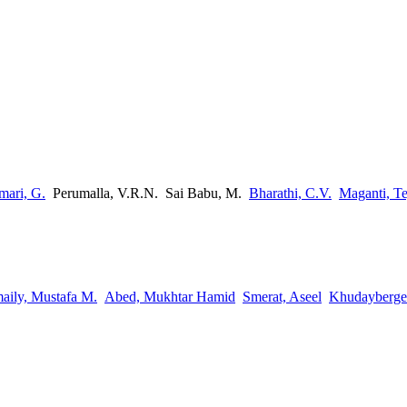
ari, G.
Perumalla, V.R.N.
Sai Babu, M.
Bharathi, C.V.
Maganti, T
aily, Mustafa M.
Abed, Mukhtar Hamid
Smerat, Aseel
Khudayberge