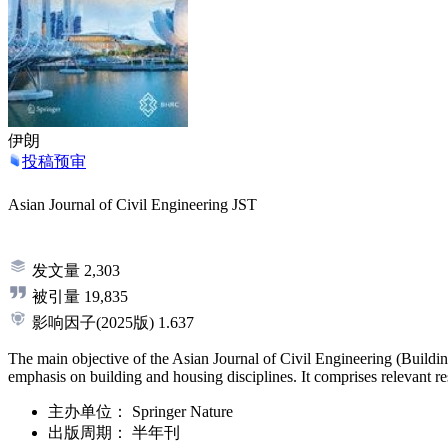
伊朗
投稿预审
Asian Journal of Civil Engineering
JST
发文量
2,303
被引量
19,835
影响因子
(2025版)
1.637
The main objective of the Asian Journal of Civil Engineering (Building
emphasis on building and housing disciplines. It comprises relevant res
主办单位：
Springer Nature
出版周期：
半年刊