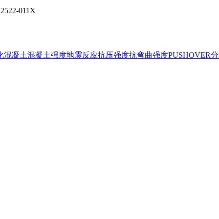
2522-011X
化
混凝土
混凝土强度
地震反应
抗压强度
抗弯曲强度
PUSHOVER