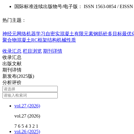
国际标准连续出版物号
/电子版
：
ISSN
1563-0854
/
EISSN
热门主题：
神经元网络
机器学习
自密实混凝土
有限元素
钢筋砼
多目标最优
聚合物混凝土
RC框架结构
机械性质
收录汇总
栏目浏览
期刊详情
收录汇总
出版文献
期刊详情
新发布(2025版)
分析评价
vol.27 (2026)
vol.27 (2026)
7
6
5
4
3
2
1
vol.26 (2025)