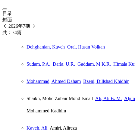
目录
封面
2026年7期
共：74篇
Dehghanian, Kaveh
Oral, Hasan Volkan
Sudam, P.A.
Darla, U.R.
Gaddam, M.K.R.
Himala Kum
Mohammad, Ahmed Daham
Bzeni, Dillshad Khidhir
Shaikh, Mohd Zubair Mohd Ismail
Ali, Ali B. M.
Aljum
Mohammed Kadhim
Kaveh, Ali
Amiri, Alireza