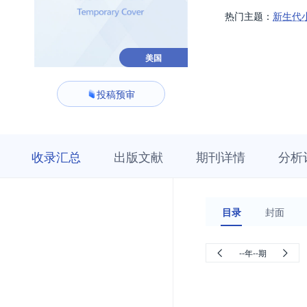
热门主题：
新生代
美国
投稿预审
收
栏
期
收录汇总
出版文献
期刊详情
分析
录
目
刊
汇
浏
详
总
览
情
目录
封面
--年--期