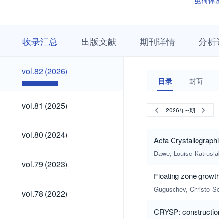
电荷体
收
栏
期
收录汇总
出版文献
期刊详情
分析
录
目
刊
汇
浏
详
总
览
情
vol.82
vol.82 (2026)
(2026)
目录
封面
vol.81
vol.81 (2025)
2026年--期
(2025)
vol.80
vol.80 (2024)
(2024)
Acta Crystallograph
Dawe, Louise
Katrusia
vol.79
vol.79 (2023)
(2023)
Floating zone growth
vol.78
Guguschev, Christo
Sc
vol.78 (2022)
(2022)
CRYSP: construction 
vol.77