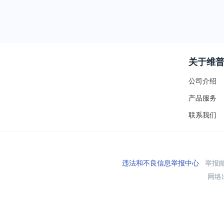
关于维
公司介绍
产品服务
联系我们
违法和不良信息举报中心
举报邮箱
网络