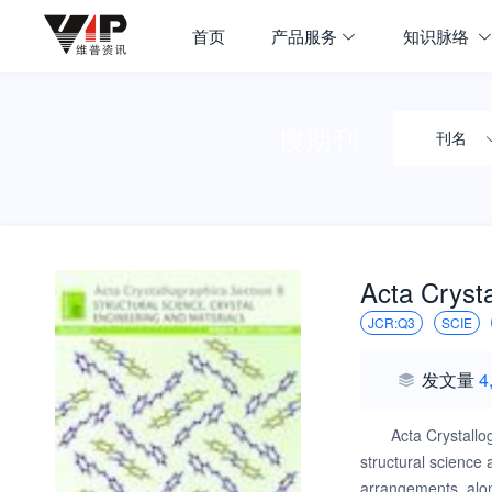
首页
产品服务
知识脉络
搜期刊
刊名
Acta Crysta
JCR:Q3
SCIE
发文量
4
Acta Crystallo
structural science
arrangements, alon