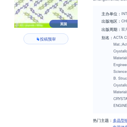
properties and inf
主办单位：
IN
出版地区：
CH
英国
出版周期：
双
别名：
ACTA CR
投稿预审
Mat.;Act
Crystall
Material
Engineer
Science 
B. Struc
Crystall
Mate
CRYSTA
ENGINE
热门主题：
多晶型