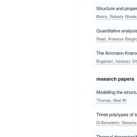
Structure and proper
Blukis, Roberts
Rhode,
Quantitative analysis
Raad, Anassya
Bergeo
The Ammann-Kramer-N
Buganski, Ireneusz
Vr
research papers
Modelling the struct
Thomas, Noel W.
Three polytypes of l
Di Benedetto, Natasha
Thermal decompositi