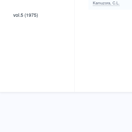
(1976)
Kamuzora, C.L.
vol.5
vol.5 (1975)
(1975)