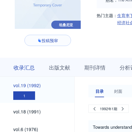
别名：
热门主题：
生育率
经济社
坦桑尼亚
投稿预审
收
栏
期
收录汇总
出版文献
期刊详情
分析
录
目
刊
汇
浏
详
总
览
情
vol.19
vol.19 (1992)
(1992)
目录
封面
1
vol.18
1992年1期
vol.18 (1991)
(1991)
vol.6
Towards understandin
vol.6 (1976)