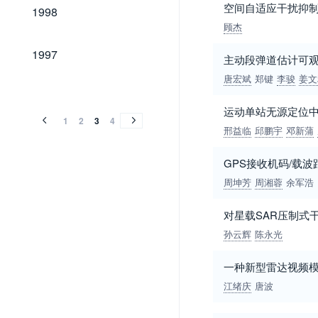
1998
空间自适应干扰抑
1998
顾杰
1997
1997
主动段弹道估计可
唐宏斌
郑键
李骏
姜文
1996
1995
1994
1993
1992
1991
1990
1989
1996
1995
1994
1993
1992
1991
1990
1989
运动单站无源定位
1
2
3
4
邢益临
邱鹏宇
邓新蒲
GPS接收机码/载
周坤芳
周湘蓉
余军浩
对星载SAR压制式
孙云辉
陈永光
一种新型雷达视频
江绪庆
唐波