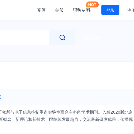
充值
会员
职称材料
登录
注
文献检索
0
究所与电子信息控制重点实验室联合主办的学术期刊。入编2020版北京
新概念、新理论和新技术，跟踪其发展趋势，交流最新研发成果，传播现
相关专业的师生，电子信息系统与装备的用户。 《电子信息对抗技术》
性、系统性和导向性强，为电子信息对抗课题的决策、规划、立项、论证