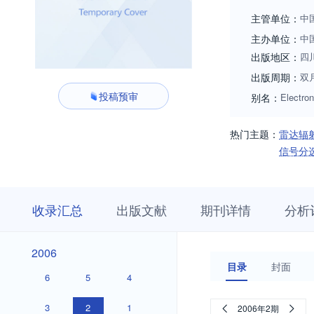
供有力支撑，为有
主管单位：
中
主办单位：
中
出版地区：
四
出版周期：
双
投稿预审
别名：
Electron
热门主题：
雷达辐
信号分
收
栏
期
收录汇总
出版文献
期刊详情
分析
录
目
刊
汇
浏
详
总
览
情
2026
2025
2024
2023
2022
2021
2020
2019
2018
2017
2016
2015
2014
2013
2012
2011
2010
2009
2008
2007
2026
2025
2024
2023
2022
2021
2020
2019
2018
2017
2016
2015
2014
2013
2012
2011
2010
2009
2008
2007
2006
2006
目录
封面
6
5
4
3
2
1
2006年2期