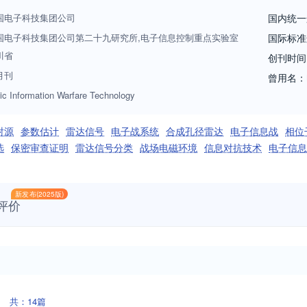
关装备的研制和技术攻关提供丰富的新思路和新方法。赢得业内专家、读
国电子科技集团公司
国内统一
国电子科技集团公司第二十九研究所,电子信息控制重点实验室
国际标准
川省
创刊时间
月刊
曾用名：
ic Information Warfare Technology
射源
参数估计
雷达信号
电子战系统
合成孔径雷达
电子信息战
相位
选
保密审查证明
雷达信号分类
战场电磁环境
信息对抗技术
电子信息
新发布(2025版)
评价
共：14篇