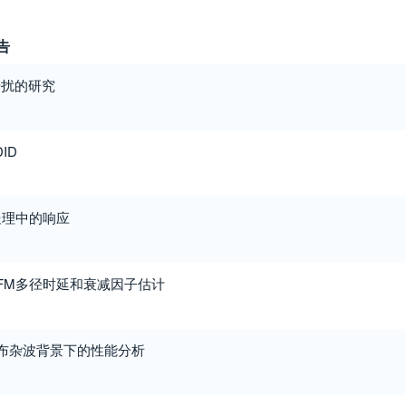
告
干扰的研究
ID
处理中的响应
FM多径时延和衰减因子估计
K分布杂波背景下的性能分析