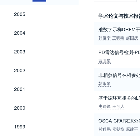
2005
2005
学术论文与技术报
准数字示样DRFM
2004
2004
韩俊宁
王晓燕
赵国庆
2003
2003
PD雷达信号检测-PD
曹卫星
2002
2002
非相参信号在相参
韩永泉
2001
2001
基于循环互相关的L
2000
史建锋
王可人
2000
OSCA-CFAR在
1999
1999
郝程鹏
侯朝焕
原建平