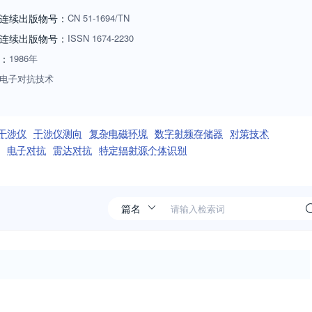
者和作者的广泛好评，具有较高学术声誉。
连续出版物号：
CN
51-1694/TN
连续出版物号
：
ISSN
1674-2230
：
1986年
电子对抗技术
干涉仪
干涉仪测向
复杂电磁环境
数字射频存储器
对策技术
电子对抗
雷达对抗
特定辐射源个体识别