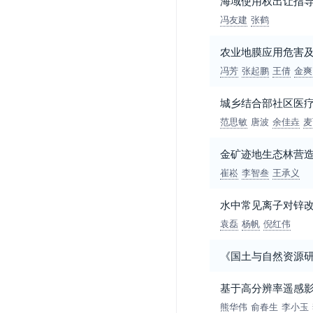
海域使用权出让指
冯友建
张鹤
农业地膜应用危害
冯芳
张起鹏
王倩
金爽
城乡结合部社区医
范思敏
唐波
余佳垚
麦
金矿迹地生态林营
崔崧
李智叁
王承义
水中常见离子对锌
袁磊
杨帆
倪红伟
《国土与自然资源
基于高分辨率遥感
熊华伟
俞春生
李小玉