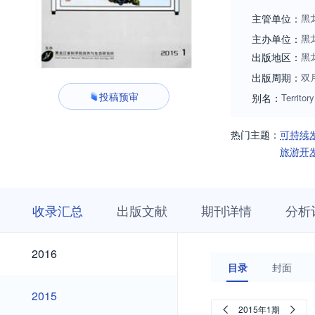
主管单位：
黑
主办单位：
黑
出版地区：
黑
出版周期：
双
投稿预审
别名：
Territor
热门主题：
可持续
旅游开
收
栏
期
收录汇总
出版文献
期刊详情
分析
录
目
刊
汇
浏
详
总
览
情
2026
2025
2024
2023
2022
2021
2020
2019
2018
2017
2026
2025
2024
2023
2022
2021
2020
2019
2018
2017
2016
2016
目录
封面
2015
2015
2015年1期