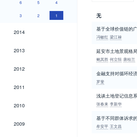
6
5
4
无
3
2
1
基于全球价值链的
2014
2014
冯敏红
梁江禄
2013
2013
延安市土地景观格
鲍其胜
何立恒
唐桂兰
2012
2012
金融支持对循环经
罗斐
2011
2011
浅谈土地登记信息
2010
张春来
李新华
2010
基于不同群体诉求
2009
2009
牟安平
王文昌