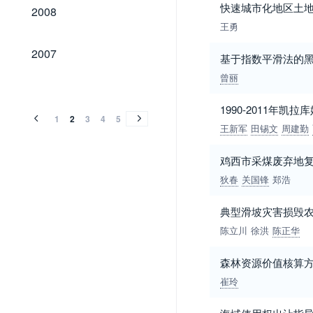
2008
快速城市化地区土
2008
王勇
2007
2007
基于指数平滑法的
曾丽
2006
2005
2004
2003
2002
2001
2000
1999
1998
1997
1996
1995
1994
1993
1992
1991
1990
1989
1987
1985
1981
2006
2005
2004
2003
2002
2001
2000
1999
1998
1997
1996
1995
1994
1993
1992
1991
1990
1989
1987
1985
1981
1990-2011年
1
2
3
4
5
王新军
田锡文
周建勤
鸡西市采煤废弃地
狄春
关国锋
郑浩
典型滑坡灾害损毁
陈立川
徐洪
陈正华
森林资源价值核算
崔玲