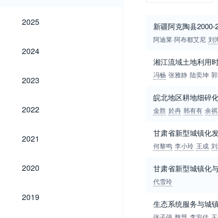
2025
2025
新疆阿克陶县2000
阿迪莱·阿布都艾尼
刘
2024
2024
湘江流域土地利用
冯畅
张雅静
陆奕坤
郭
2023
2023
皖北地区耕地细碎
2022
2022
金胜
於冉
韩有有
余祺
甘肃省新型城镇化
2021
2021
何黎鸣
李小玲
王成
刘
2020
2020
甘肃省新型城镇化
代雪玲
2019
2019
生态系统服务与城
张子强
魏慧
李安佳
王