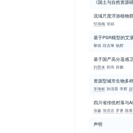
《国土与自然资源
流域尺度浮游植物
邹旭梅
张娟
基于PSR模型的艾
黎镇
段吉琳
杨辉
基于国产高分遥感卫
刘恩来
郭伟
薛鹏
资源型城市生物多
宋海彬
孙清晨
李辉
赵
四川省传统村落与
张鑫
张洪吉
罗勇
陈青
声明