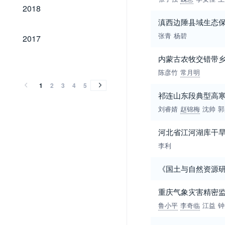
2018
2018
滇西边陲县域生态
2017
张青
杨碧
2017
内蒙古农牧交错带
2016
2015
2014
2013
2012
2011
2010
2009
2008
2007
2006
2005
2004
2003
2002
2001
2000
1999
1998
1997
1996
1995
1994
1993
1992
1991
1990
1989
1987
1985
1981
2016
2015
2014
2013
2012
2011
2010
2009
2008
2007
2006
2005
2004
2003
2002
2001
2000
1999
1998
1997
1996
1995
1994
1993
1992
1991
1990
1989
1987
1985
1981
陈彦竹
常月明
1
2
3
4
5
祁连山东段典型高
刘睿婧
赵锦梅
沈帅
郭
河北省江河湖库干
李利
《国土与自然资源
重庆气象灾害精密
鲁小平
李奇临
江益
钟