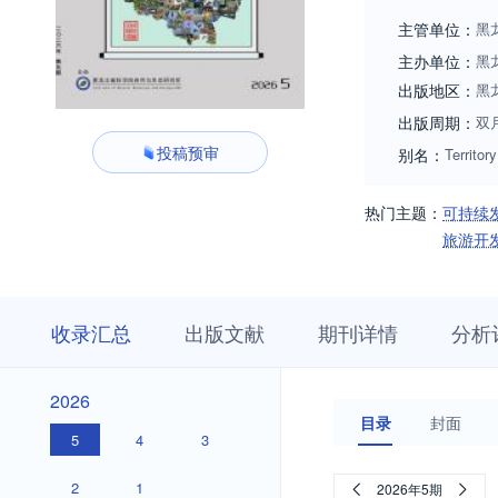
主管单位：
黑
主办单位：
黑
出版地区：
黑
出版周期：
双
投稿预审
别名：
Territor
热门主题：
可持续
旅游开
收
栏
期
收录汇总
出版文献
期刊详情
分析
录
目
刊
汇
浏
详
总
览
情
2026
2026
目录
封面
5
4
3
2
1
2026年5期