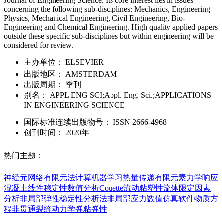
Journal of Engineering Science. Its core interest lies in issues
concerning the following sub-disciplines: Mechanics, Engineering
Physics, Mechanical Engineering, Civil Engineering, Bio-
Engineering and Chemical Engineering. High quality applied papers
outside these specific sub-disciplines but within engineering will be
considered for review.
主办单位：
ELSEVIER
出版地区：
AMSTERDAM
出版周期：
季刊
别名：
APPL ENG SCI;Appl. Eng. Sci.;APPLICATIONS
IN ENGINEERING SCIENCE
国际标准连续出版物号
：
ISSN
2666-4968
创刊时间：
2020年
热门主题：
神经元网络
有限元法计算
机器学习
热量传递
有限元素
力学响应
混凝土
线性稳定性
数值分析
Couette流动
粘塑性流体
限定因素
分析
非局部弹性
稳定性分析法
非局部应力
数值仿真软件
物质方
程
非贯通裂缝
动力学
弹粘弹性