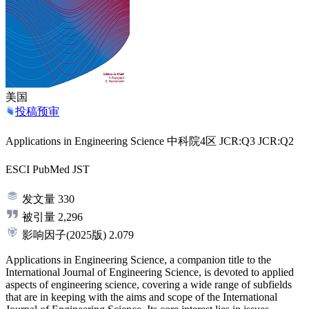
美国
投稿预审
Applications in Engineering Science
中科院4区
JCR:Q3
JCR:Q2
ESCI
PubMed
JST
发文量
330
被引量
2,296
影响因子
(2025版)
2.079
Applications in Engineering Science, a companion title to the
International Journal of Engineering Science, is devoted to applied
aspects of engineering science, covering a wide range of subfields
that are in keeping with the aims and scope of the International