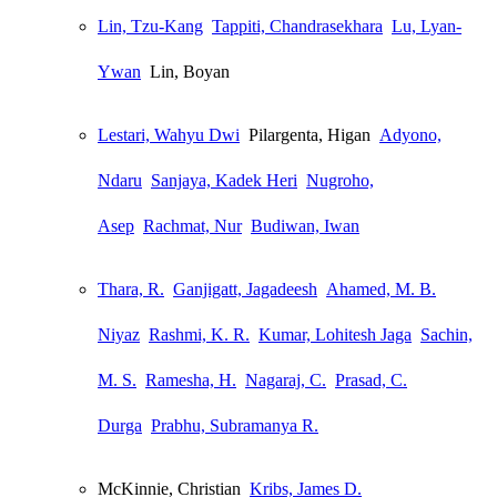
Lin, Tzu-Kang
Tappiti, Chandrasekhara
Lu, Lyan-
Ywan
Lin, Boyan
Lestari, Wahyu Dwi
Pilargenta, Higan
Adyono,
Ndaru
Sanjaya, Kadek Heri
Nugroho,
Asep
Rachmat, Nur
Budiwan, Iwan
Thara, R.
Ganjigatt, Jagadeesh
Ahamed, M. B.
Niyaz
Rashmi, K. R.
Kumar, Lohitesh Jaga
Sachin,
M. S.
Ramesha, H.
Nagaraj, C.
Prasad, C.
Durga
Prabhu, Subramanya R.
McKinnie, Christian
Kribs, James D.