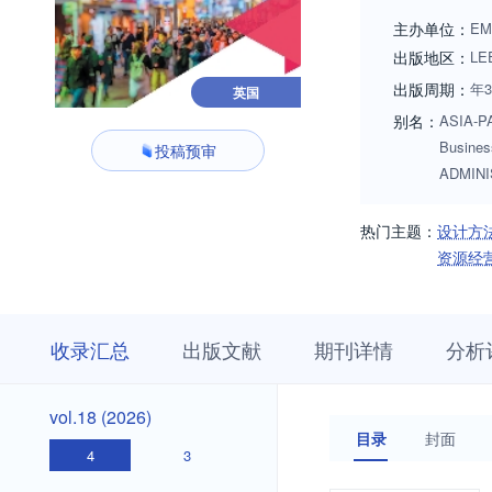
主办单位：
EM
出版地区：
LE
出版周期：
年
英国
别名：
ASIA-PA
Busine
投稿预审
ADMINI
热门主题：
设计方
资源经
收
栏
期
收录汇总
出版文献
期刊详情
分析
录
目
刊
汇
浏
详
总
览
情
vol.18
vol.18 (2026)
(2026)
目录
封面
4
3