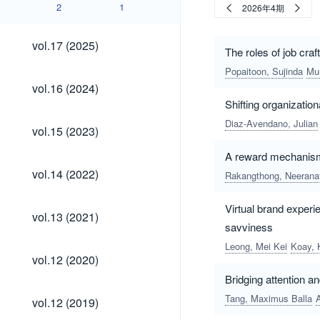
2
1
2026年4期
vol.17
vol.17 (2025)
The roles of job cra
(2025)
Popaitoon, Sujinda
Mu
vol.16
vol.16 (2024)
(2024)
Shifting organizatio
Diaz-Avendano, Julian
vol.15
vol.15 (2023)
(2023)
A reward mechanism 
vol.14
vol.14 (2022)
Rakangthong, Neerana
(2022)
Virtual brand experi
vol.13
vol.13 (2021)
(2021)
savviness
Leong, Mei Kei
Koay, 
vol.12
vol.12 (2020)
(2020)
Bridging attention 
vol.12
Tang, Maximus Balla
vol.12 (2019)
(2019)