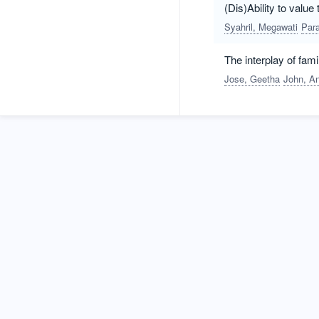
(Dis)Ability to valu
Syahril, Megawati
Par
The interplay of fam
Jose, Geetha
John, An