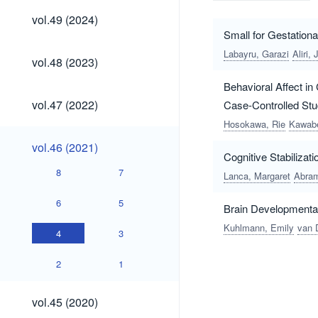
vol.49
vol.49 (2024)
(2024)
Small for Gestation
Labayru, Garazi
Aliri,
vol.48
vol.48 (2023)
(2023)
Behavioral Affect i
vol.47
vol.47 (2022)
Case-Controlled St
(2022)
Hosokawa, Rie
Kawabe
vol.46
vol.46 (2021)
(2021)
Cognitive Stabilizat
8
7
Lanca, Margaret
Abram
6
5
Brain Developmental 
Kuhlmann, Emily
van 
4
3
2
1
vol.45
vol.45 (2020)
(2020)