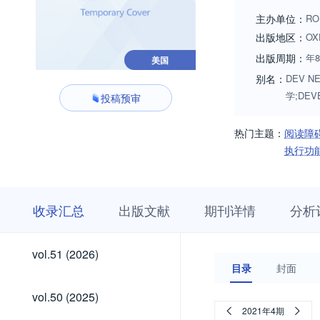
skills, and specifi
主办单位：
RO
gerontologic areas
出版地区：
OX
motor, cognitive, a
出版周期：
年
美国
别名：
DEV NE
学;DEV
投稿预审
热门主题：
阅读障
执行功
收
栏
期
收录汇总
出版文献
期刊详情
分析
录
目
刊
汇
浏
详
总
览
情
vol.51
vol.51 (2026)
(2026)
目录
封面
vol.50
vol.50 (2025)
(2025)
2021年4期