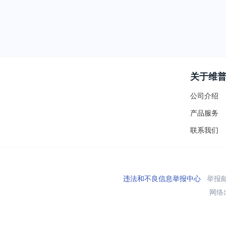
关于维
公司介绍
产品服务
联系我们
违法和不良信息举报中心
举报邮箱
网络