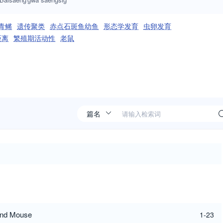
青鳉
遗传聚类
赤点石斑鱼幼鱼
形态学发育
虫卵发育
距离
繁殖期活动性
老鼠
and Mouse
1-23