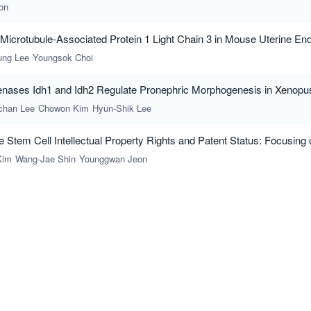
on
Microtubule-Associated Protein 1 Light Chain 3 in Mouse Uterine End
ung Lee
Youngsok Choi
enases Idh1 and Idh2 Regulate Pronephric Morphogenesis in Xenopus
chan Lee
Chowon Kim
Hyun-Shik Lee
he Stem Cell Intellectual Property Rights and Patent Status: Focusing 
Kim
Wang-Jae Shin
Younggwan Jeon