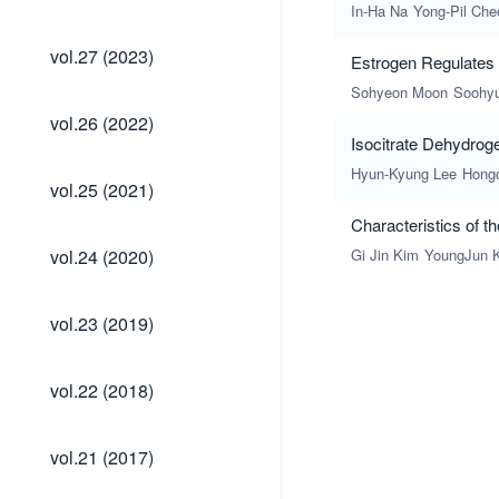
(2024)
In-Ha Na
Yong-Pil Che
vol.27
vol.27 (2023)
Estrogen Regulates 
(2023)
Sohyeon Moon
Soohy
vol.26
vol.26 (2022)
(2022)
Isocitrate Dehydrog
Hyun-Kyung Lee
Hong
vol.25
vol.25 (2021)
(2021)
Characteristics of t
vol.24
vol.24 (2020)
Gi Jin Kim
YoungJun 
(2020)
vol.23
vol.23 (2019)
(2019)
vol.22
vol.22 (2018)
(2018)
vol.21
vol.21 (2017)
(2017)