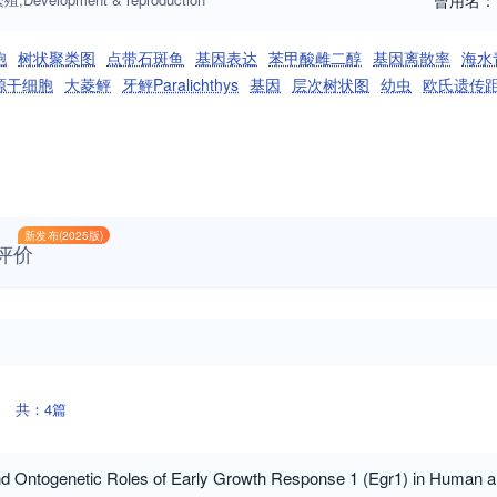
曾用名：
胞
树状聚类图
点带石斑鱼
基因表达
苯甲酸雌二醇
基因离散率
海水
源干细胞
大菱鲆
牙鲆Paralichthys
基因
层次树状图
幼虫
欧氏遗传
新发布(2025版)
评价
共：4篇
d Ontogenetic Roles of Early Growth Response 1 (Egr1) in Human 