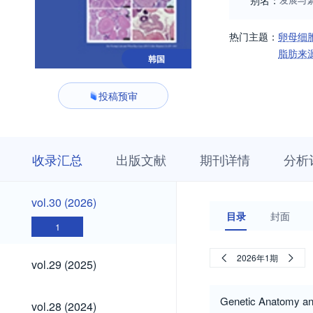
别名：
热门主题：
卵母细
脂肪来
韩国
投稿预审
收
栏
期
收录汇总
出版文献
期刊详情
分析
录
目
刊
汇
浏
详
总
览
情
vol.30
vol.30 (2026)
(2026)
目录
封面
1
vol.29
2026年1期
vol.29 (2025)
(2025)
vol.28
Genetic Anatomy an
vol.28 (2024)