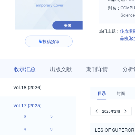
别名：
COMPUT 
Scienc
美国
热门主题：
传热增
晶格Bol
投稿预审
收
栏
期
收录汇总
出版文献
期刊详情
分析
录
目
刊
汇
浏
详
总
览
情
vol.18
vol.18 (2026)
(2026)
目录
封面
vol.17
vol.17 (2025)
(2025)
2025年2期
6
5
4
3
LES OF SUPERCR