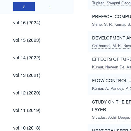
Tupkari, Swapnil
Gadgi
2
1
PREFACE: COMPU
vol.16
vol.16 (2024)
Shine, S. R.
Kumar, S.
(2024)
vol.15
DEVELOPMENT AN
vol.15 (2023)
(2023)
Chithramol, M. K.
Nav
vol.14
vol.14 (2022)
EFFECTS OF TURB
(2022)
Kumar, Naveen
De, A
vol.13
vol.13 (2021)
(2021)
FLOW CONTROL U
Kumar, A.
Pandey, P.
vol.12
vol.12 (2020)
(2020)
STUDY ON THE E
vol.11
LAYER
vol.11 (2019)
(2019)
Sivadas, Akhil
Deepu,
vol.10
vol.10 (2018)
HEAT TRANSFER 
(2018)