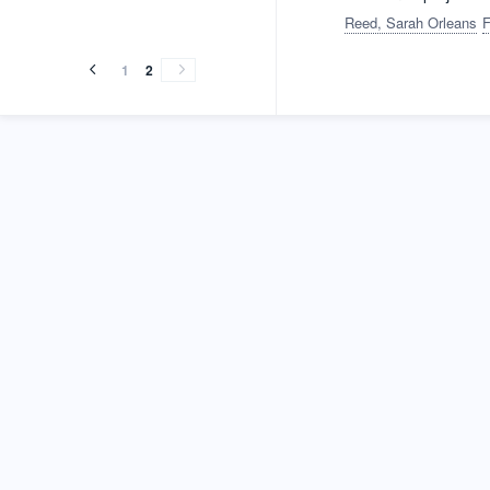
Reed, Sarah Orleans
F
1
2