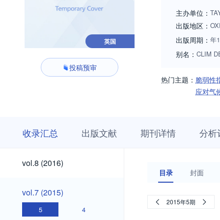
主办单位：
TA
出版地区：
OX
出版周期：
年1
英国
别名：
CLIM D
投稿预审
热门主题：
脆弱性
应对气
收
栏
期
收录汇总
出版文献
期刊详情
分析
录
目
刊
汇
浏
详
总
览
情
vol.18
vol.17
vol.16
vol.15
vol.14
vol.13
vol.12
vol.11
vol.10
vol.9
vol.18
vol.17
vol.16
vol.15
vol.14
vol.13
vol.12
vol.11
vol.10
vol.9
vol.8
vol.8 (2016)
(2026)
(2025)
(2024)
(2023)
(2022)
(2021)
(2020)
(2019)
(2018)
(2017)
(2016)
目录
封面
(2026)
(2025)
(2024)
(2023)
(2022)
(2021)
(2020)
(2019)
(2018)
(2017)
vol.7
vol.7 (2015)
(2015)
2015年5期
5
4