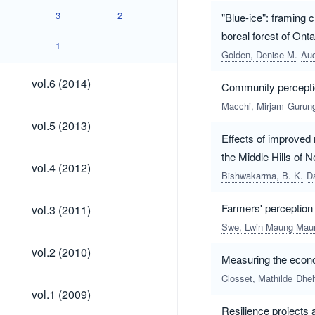
3
2
"Blue-ice": framing 
boreal forest of Ont
1
Golden, Denise M.
Aud
vol.6
vol.6 (2014)
Community perceptio
(2014)
Macchi, Mirjam
Gurun
vol.5
vol.5 (2013)
(2013)
Effects of improved
the Middle Hills of N
vol.4
vol.4 (2012)
(2012)
Bishwakarma, B. K.
Da
vol.3
Farmers' perception
vol.3 (2011)
(2011)
Swe, Lwin Maung Mau
vol.2
vol.2 (2010)
Measuring the econom
(2010)
Closset, Mathilde
Dheh
vol.1
vol.1 (2009)
(2009)
Resilience projects 