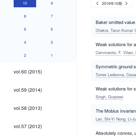
10
9
2016年10期
8
7
Baker omitted value
6
5
Chakra, Tarun Kumar
4
3
Weak solutions for a
Cammaroto, F.
Vilasi, 
2
1
Symmetric ground sta
vol.60
vol.60 (2015)
(2015)
Torres Ledesma, Cesar
vol.59
Weak solutions for s
vol.59 (2014)
(2014)
Singh, Gurpreet
vol.58
vol.58 (2013)
The Mobius invariant
(2013)
Lan, Shi-Yi
Nong, Li-J
vol.57
vol.57 (2012)
(2012)
Absolutely convex, 