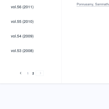
Ponnusamy, Saminath
vol.56
vol.56 (2011)
(2011)
vol.55
vol.55 (2010)
(2010)
vol.54
vol.54 (2009)
(2009)
vol.53
vol.53 (2008)
(2008)
1
2