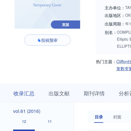
主办单位：
TA
出版地区：
OX
出版周期：
年1
英国
别名：
COMPLEX
Ellipt
投稿预审
ELLIPT
热门主题：
Cliffo
复数变
收
栏
期
收录汇总
出版文献
期刊详情
分析
录
目
刊
汇
浏
详
总
览
情
vol.71
vol.70
vol.69
vol.68
vol.67
vol.66
vol.65
vol.64
vol.63
vol.62
vol.71
vol.70
vol.69
vol.68
vol.67
vol.66
vol.65
vol.64
vol.63
vol.62
vol.61
vol.61 (2016)
(2026)
(2025)
(2024)
(2023)
(2022)
(2021)
(2020)
(2019)
(2018)
(2017)
(2016)
目录
封面
(2026)
(2025)
(2024)
(2023)
(2022)
(2021)
(2020)
(2019)
(2018)
(2017)
12
11