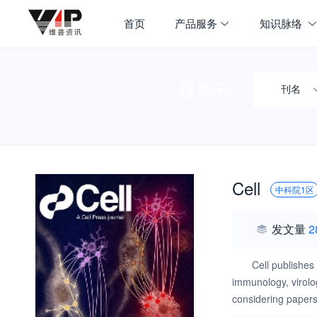
首页
产品服务
知识脉络
搜期刊
刊名
Cell
中科院1区
发文量
2
Cell publishes 
immunology, virolo
considering papers
and important biolo