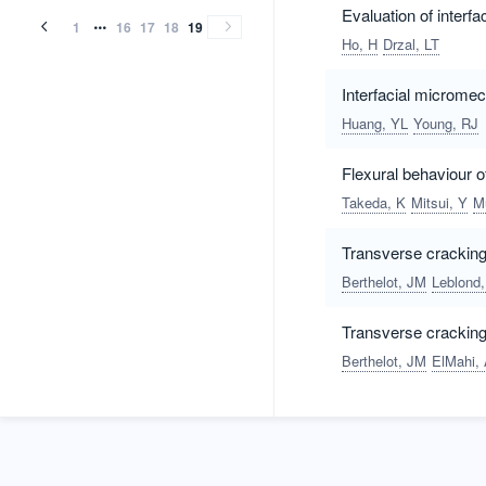
Evaluation of interf
1
16
17
18
19
Ho, H
Drzal, LT
Interfacial micromec
Huang, YL
Young, RJ
Flexural behaviour o
Takeda, K
Mitsui, Y
M
Transverse cracking 
Berthelot, JM
Leblond,
Transverse cracking
Berthelot, JM
ElMahi,