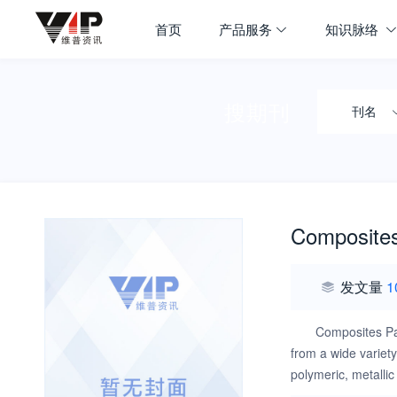
首页
产品服务
知识脉络
搜期刊
刊名
Composites
发文量
1
Composites Par
from a wide variety
polymeric, metallic