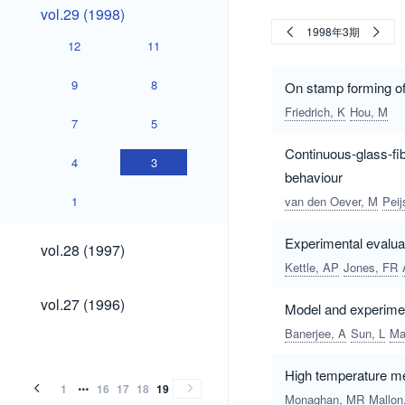
vol.29
vol.29 (1998)
(1998)
1998年3期
12
11
9
8
On stamp forming of
Friedrich, K
Hou, M
7
5
Continuous-glass-fib
4
3
behaviour
1
van den Oever, M
Peij
vol.28
Experimental evaluat
vol.28 (1997)
(1997)
Kettle, AP
Jones, FR
vol.27
vol.27 (1996)
Model and experiment
(1996)
Banerjee, A
Sun, L
Ma
High temperature me
1
16
17
18
19
Monaghan, MR
Mallon