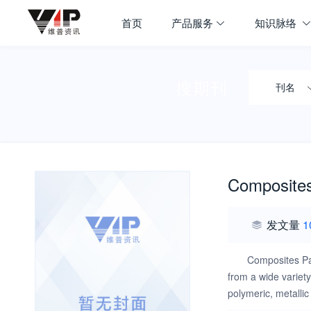
首页
产品服务
知识脉络
搜期刊
刊名
Composites
发文量
1
Composites Par
from a wide variety
polymeric, metallic