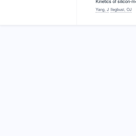
Kinetics of silicon-me
Yang, J
Ilegbusi, OJ