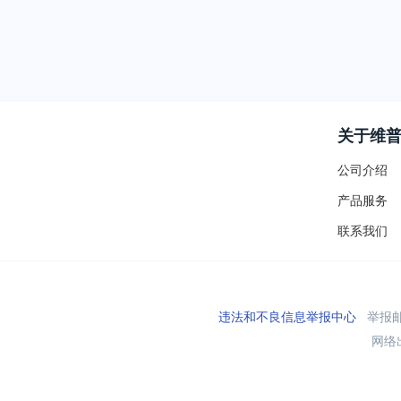
关于维
公司介绍
产品服务
联系我们
违法和不良信息举报中心
举报邮箱
网络