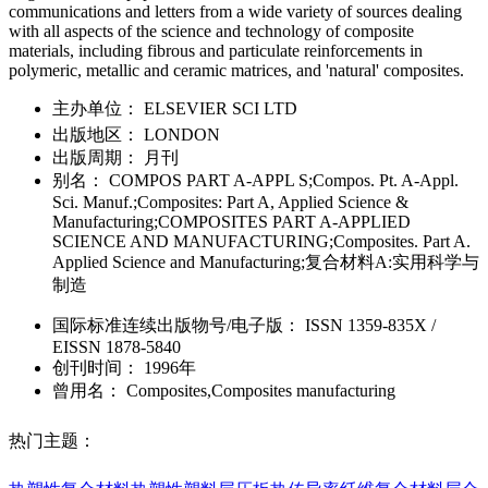
communications and letters from a wide variety of sources dealing
with all aspects of the science and technology of composite
materials, including fibrous and particulate reinforcements in
polymeric, metallic and ceramic matrices, and 'natural' composites.
主办单位：
ELSEVIER SCI LTD
出版地区：
LONDON
出版周期：
月刊
别名：
COMPOS PART A-APPL S;Compos. Pt. A-Appl.
Sci. Manuf.;Composites: Part A, Applied Science &
Manufacturing;COMPOSITES PART A-APPLIED
SCIENCE AND MANUFACTURING;Composites. Part A.
Applied Science and Manufacturing;复合材料A:实用科学与
制造
国际标准连续出版物号
/电子版
：
ISSN
1359-835X
/
EISSN
1878-5840
创刊时间：
1996年
曾用名：
Composites,Composites manufacturing
热门主题：