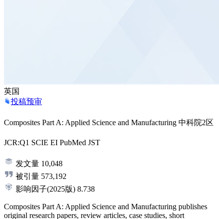
英国
投稿预审
Composites Part A: Applied Science and Manufacturing
中科院2区
JCR:Q1
SCIE
EI
PubMed
JST
发文量
10,048
被引量
573,192
影响因子
(2025版)
8.738
Composites Part A: Applied Science and Manufacturing publishes
original research papers, review articles, case studies, short