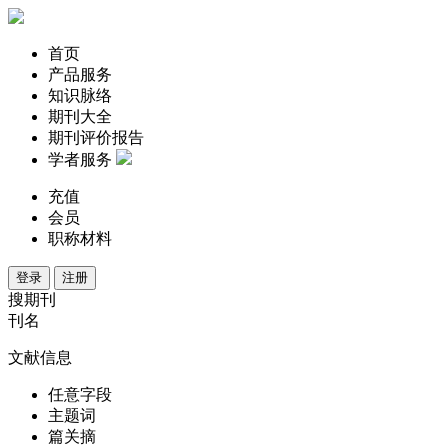
首页
产品服务
知识脉络
期刊大全
期刊评价报告
学者服务
充值
会员
职称材料
登录
注册
搜期刊
刊名
文献信息
任意字段
主题词
篇关摘