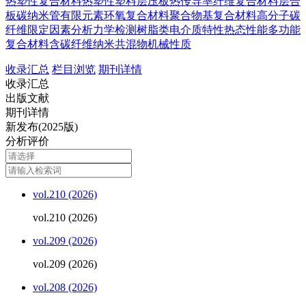
热塑性复合材料
热塑性塑料
层压板
热传导率
纤维复合材料层合
板
碳纳米管
有限元素
环氧复合材料
聚合物基复合材料
高分子
碳
纤维
限定因素分析
力学检测
树脂类
电介质特性
热态性能
多功能
复合材料
含碳纤维
纳米共混物
机械性质
收录汇总
栏目浏览
期刊详情
收录汇总
出版文献
期刊详情
新发布(2025版)
分析评价
vol.210 (2026)
vol.210 (2026)
vol.209 (2026)
vol.209 (2026)
vol.208 (2026)