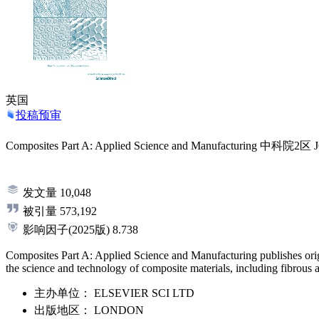
英国
投稿预审
Composites Part A: Applied Science and Manufacturing
中科院2区
发文量
10,048
被引量
573,192
影响因子
(2025版)
8.738
Composites Part A: Applied Science and Manufacturing publishes origina
the science and technology of composite materials, including fibrous a
主办单位：
ELSEVIER SCI LTD
出版地区：
LONDON