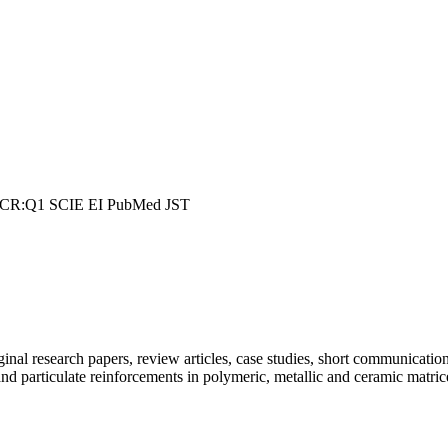
JCR:Q1
SCIE
EI
PubMed
JST
l research papers, review articles, case studies, short communications 
nd particulate reinforcements in polymeric, metallic and ceramic matrice