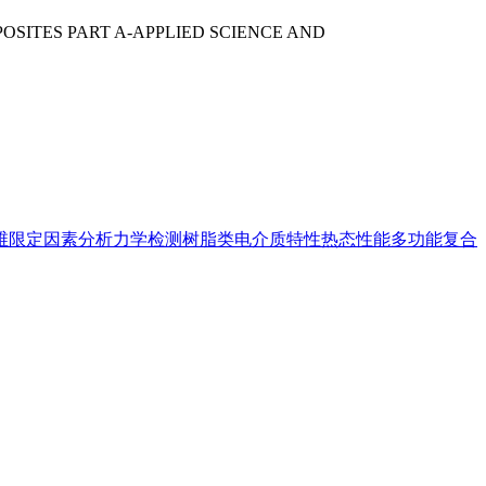
g;COMPOSITES PART A-APPLIED SCIENCE AND
维
限定因素分析
力学检测
树脂类
电介质特性
热态性能
多功能复合