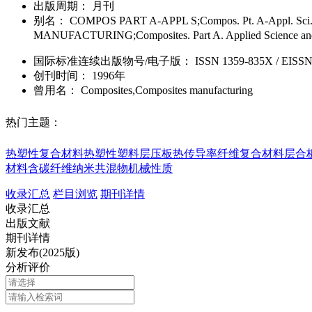
出版周期：
月刊
别名：
COMPOS PART A-APPL S;Compos. Pt. A-Appl. Sci.
MANUFACTURING;Composites. Part A. Applied Scie
国际标准连续出版物号
/电子版
：
ISSN
1359-835X
/
EISS
创刊时间：
1996年
曾用名：
Composites,Composites manufacturing
热门主题：
热塑性复合材料
热塑性塑料
层压板
热传导率
纤维复合材料层合
材料
含碳纤维
纳米共混物
机械性质
收录汇总
栏目浏览
期刊详情
收录汇总
出版文献
期刊详情
新发布(2025版)
分析评价