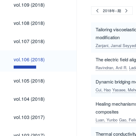
vol.109
vol.109 (2018)
(2018)
2018年--期
vol.108
vol.108 (2018)
(2018)
Tailoring viscoelast
modification
vol.107
vol.107 (2018)
(2018)
Zanjani, Jamal Seyye
vol.106
vol.106 (2018)
The electric field a
(2018)
Ravindran, Anil R.
Lad
vol.105
vol.105 (2018)
Dynamic bridging me
(2018)
Cui, Hao
Yasaee, Meh
vol.104
vol.104 (2018)
(2018)
Healing mechanisms 
composites
vol.103
vol.103 (2017)
Luan, Yunbo
Gao, Feil
(2017)
vol.102
Thermal conductivity
vol.102 (2017)