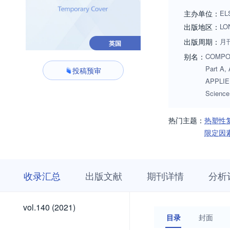
主办单位：
EL
出版地区：
LO
出版周期：
月
英国
别名：
COMPOS 
Part A,
投稿预审
APPLIE
Scien
热门主题：
热塑性
限定因
收
栏
期
收录汇总
出版文献
期刊详情
分析
录
目
刊
汇
浏
详
总
览
情
vol.210
vol.209
vol.208
vol.207
vol.206
vol.205
vol.204
vol.203
vol.202
vol.201
vol.200
vol.199
vol.198
vol.197
vol.196
vol.195
vol.194
vol.193
vol.192
vol.191
vol.190
vol.189
vol.188
vol.187
vol.186
vol.185
vol.184
vol.183
vol.182
vol.181
vol.180
vol.179
vol.178
vol.177
vol.176
vol.175
vol.174
vol.173
vol.172
vol.171
vol.170
vol.169
vol.168
vol.167
vol.166
vol.165
vol.164
vol.163
vol.162
vol.161
vol.160
vol.159
vol.158
vol.157
vol.156
vol.155
vol.154
vol.153
vol.152
vol.151
vol.150
vol.149
vol.148
vol.147
vol.146
vol.145
vol.144
vol.143
vol.142
vol.141
vol.210
vol.209
vol.208
vol.207
vol.206
vol.205
vol.204
vol.203
vol.202
vol.201
vol.200
vol.199
vol.198
vol.197
vol.196
vol.195
vol.194
vol.193
vol.192
vol.191
vol.190
vol.189
vol.188
vol.187
vol.186
vol.185
vol.184
vol.183
vol.182
vol.181
vol.180
vol.179
vol.178
vol.177
vol.176
vol.175
vol.174
vol.173
vol.172
vol.171
vol.170
vol.169
vol.168
vol.167
vol.166
vol.165
vol.164
vol.163
vol.162
vol.161
vol.160
vol.159
vol.158
vol.157
vol.156
vol.155
vol.154
vol.153
vol.152
vol.151
vol.150
vol.149
vol.148
vol.147
vol.146
vol.145
vol.144
vol.143
vol.142
vol.141
vol.140
vol.140 (2021)
(2026)
(2026)
(2026)
(2026)
(2026)
(2026)
(2026)
(2026)
(2026)
(2026)
(2026)
(2025)
(2025)
(2025)
(2025)
(2025)
(2025)
(2025)
(2025)
(2025)
(2025)
(2025)
(2025)
(2024)
(2024)
(2024)
(2024)
(2024)
(2024)
(2024)
(2024)
(2024)
(2024)
(2024)
(2024)
(2023)
(2023)
(2023)
(2023)
(2023)
(2023)
(2023)
(2023)
(2023)
(2023)
(2023)
(2023)
(2022)
(2022)
(2022)
(2022)
(2022)
(2022)
(2022)
(2022)
(2022)
(2022)
(2022)
(2022)
(2021)
(2021)
(2021)
(2021)
(2021)
(2021)
(2021)
(2021)
(2021)
(2021)
(2021)
(2021)
目录
封面
(2026)
(2026)
(2026)
(2026)
(2026)
(2026)
(2026)
(2026)
(2026)
(2026)
(2026)
(2025)
(2025)
(2025)
(2025)
(2025)
(2025)
(2025)
(2025)
(2025)
(2025)
(2025)
(2025)
(2024)
(2024)
(2024)
(2024)
(2024)
(2024)
(2024)
(2024)
(2024)
(2024)
(2024)
(2024)
(2023)
(2023)
(2023)
(2023)
(2023)
(2023)
(2023)
(2023)
(2023)
(2023)
(2023)
(2023)
(2022)
(2022)
(2022)
(2022)
(2022)
(2022)
(2022)
(2022)
(2022)
(2022)
(2022)
(2022)
(2021)
(2021)
(2021)
(2021)
(2021)
(2021)
(2021)
(2021)
(2021)
(2021)
(2021)