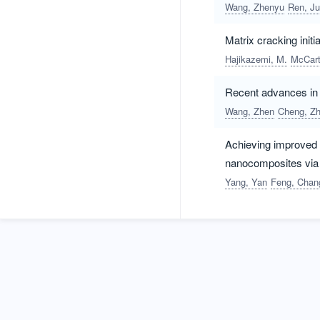
Wang, Zhenyu
Ren, J
Matrix cracking init
Hajikazemi, M.
McCart
Recent advances in 
Wang, Zhen
Cheng, Zh
Achieving improved 
nanocomposites via
Yang, Yan
Feng, Chan