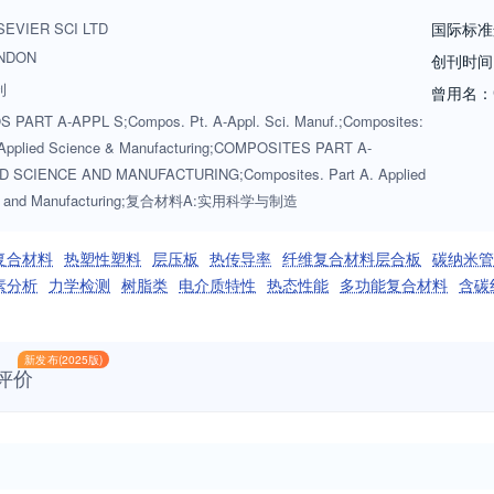
SEVIER SCI LTD
国际标准
NDON
创刊时间
刊
曾用名：
PART A-APPL S;Compos. Pt. A-Appl. Sci. Manuf.;Composites:
 Applied Science & Manufacturing;COMPOSITES PART A-
D SCIENCE AND MANUFACTURING;Composites. Part A. Applied
ce and Manufacturing;复合材料A:实用科学与制造
复合材料
热塑性塑料
层压板
热传导率
纤维复合材料层合板
碳纳米管
素分析
力学检测
树脂类
电介质特性
热态性能
多功能复合材料
含碳
新发布(2025版)
评价