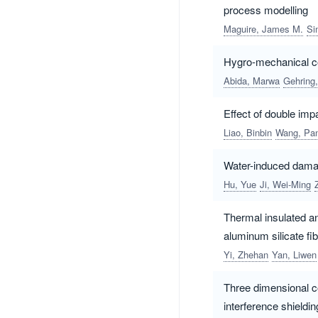
process modelling
Maguire, James M.
Si
Hygro-mechanical co
Abida, Marwa
Gehring,
Effect of double im
Liao, Binbin
Wang, Pa
Water-induced damag
Hu, Yue
Ji, Wei-Ming
Thermal insulated an
aluminum silicate fi
Yi, Zhehan
Yan, Liwen
Three dimensional co
interference shieldin