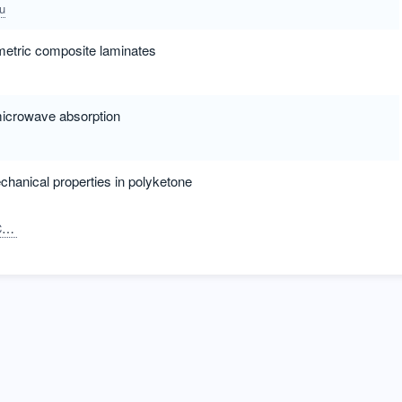
Yu
ymmetric composite laminates
microwave absorption
hanical properties in polyketone
n
Yang, Wei