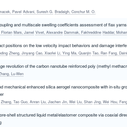
macek, Pavel
Advani, Suresh G.
Bradaigh, Conchur M. O.
upling and multiscale swelling coefficients assessment of flax yarn
 Florian
Mars, Jamel
Vivet, Alexandre
Dammak, Fakhreddine
Haddar, Mohame
pact positions on the low velocity impact behaviors and damage inte
nding
Zheng, Jinyang
Cao, Xiaofei
Li, Ying
Ma, Quanjin
Tao, Ran
Fang, Dainin
e revolution of the carbon nanotube reinforced poly (methyl methac
Zhang, Lu-Wen
d mechanical enhanced silica aerogel nanocomposite with in-situ grow
ber
Zhang, Tao
Guo, Anran
Liu, Jiachen
Jin, Wei
Liu, Shan
Jing, Wei
Hou, Fen
re-shell structured liquid metal/elastomer composite via coaxial direc
g