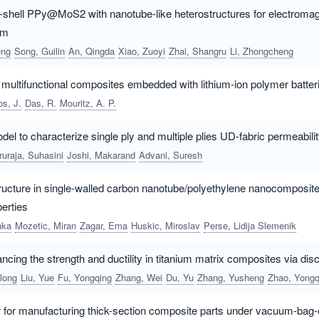
e-shell PPy@MoS2 with nanotube-like heterostructures for electroma
sm
eng
Song, Guilin
An, Qingda
Xiao, Zuoyi
Zhai, Shangru
Li, Zhongcheng
f multifunctional composites embedded with lithium-ion polymer batter
os, J.
Das, R.
Mouritz, A. P.
del to characterize single ply and multiple plies UD-fabric permeabili
uraja, Suhasini
Joshi, Makarand
Advani, Suresh
cture in single-walled carbon nanotube/polyethylene nanocomposites,
erties
nka
Mozetic, Miran
Zagar, Ema
Huskic, Miroslav
Perse, Lidija Slemenik
cing the strength and ductility in titanium matrix composites via dis
long
Liu, Yue
Fu, Yongqing
Zhang, Wei
Du, Yu
Zhang, Yusheng
Zhao, Yongqin
for manufacturing thick-section composite parts under vacuum-bag-on