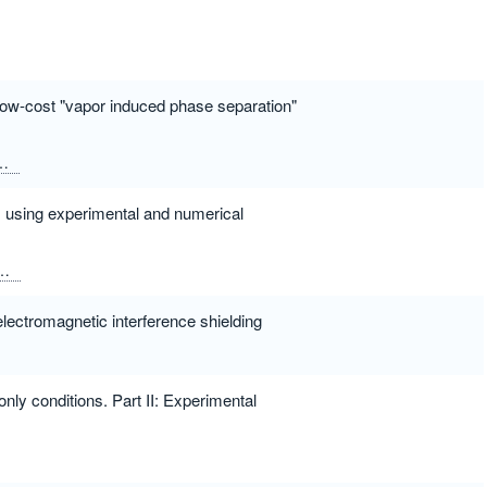
 low-cost "vapor induced phase separation"
Tang, Xiu-Zhi
using experimental and numerical
Poudeh, Leila Haghighi
Kefal, Adnan
Yildiz, Mehmet
electromagnetic interference shielding
ly conditions. Part II: Experimental