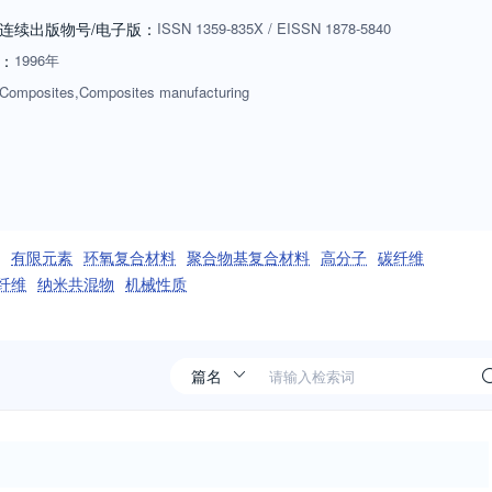
连续出版物号
/电子版
：
ISSN
1359-835X
/
EISSN
1878-5840
：
1996年
Composites,Composites manufacturing
有限元素
环氧复合材料
聚合物基复合材料
高分子
碳纤维
纤维
纳米共混物
机械性质