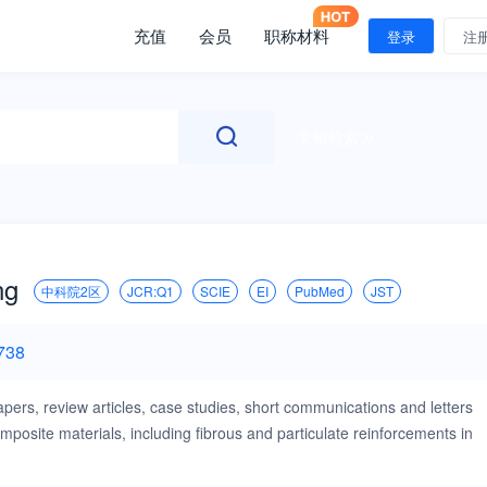
充值
会员
职称材料
登录
注
文献检索
ng
中科院2区
JCR:Q1
SCIE
EI
PubMed
JST
738
ers, review articles, case studies, short communications and letters
mposite materials, including fibrous and particulate reinforcements in