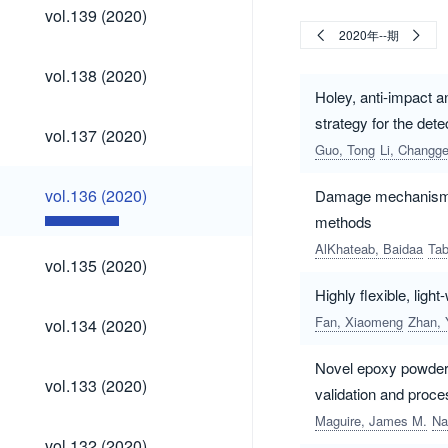
vol.139
vol.139 (2020)
(2020)
2020年--期
vol.138
vol.138 (2020)
(2020)
Holey, anti-impact a
strategy for the det
vol.137
vol.137 (2020)
(2020)
Guo, Tong
Li, Changg
vol.136
vol.136 (2020)
Damage mechanisms i
(2020)
methods
AlKhateab, Baidaa
Tab
vol.135
vol.135 (2020)
(2020)
Highly flexible, lig
vol.134
Fan, Xiaomeng
Zhan, 
vol.134 (2020)
(2020)
Novel epoxy powder 
vol.133
vol.133 (2020)
validation and proce
(2020)
Maguire, James M.
Na
vol.132
vol.132 (2020)