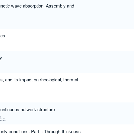
gnetic wave absorption: Assembly and
ies
ty
 and its impact on rheological, thermal
continuous network structure
g
ly conditions. Part I: Through-thickness