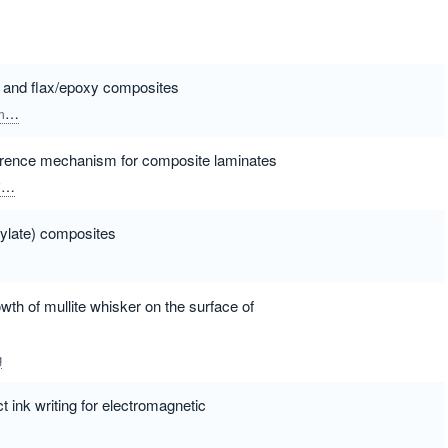
s and flax/epoxy composites
d
rference mechanism for composite laminates
g
rylate) composites
th of mullite whisker on the surface of
g
t ink writing for electromagnetic