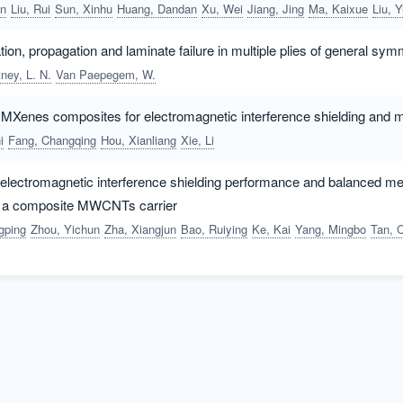
un
Liu, Rui
Sun, Xinhu
Huang, Dandan
Xu, Wei
Jiang, Jing
Ma, Kaixue
Liu, 
iation, propagation and laminate failure in multiple plies of general s
ney, L. N.
Van Paepegem, W.
MXenes composites for electromagnetic interference shielding and 
i
Fang, Changqing
Hou, Xianliang
Xie, Li
electromagnetic interference shielding performance and balanced mec
 a composite MWCNTs carrier
gping
Zhou, Yichun
Zha, Xiangjun
Bao, Ruiying
Ke, Kai
Yang, Mingbo
Tan, Changbi