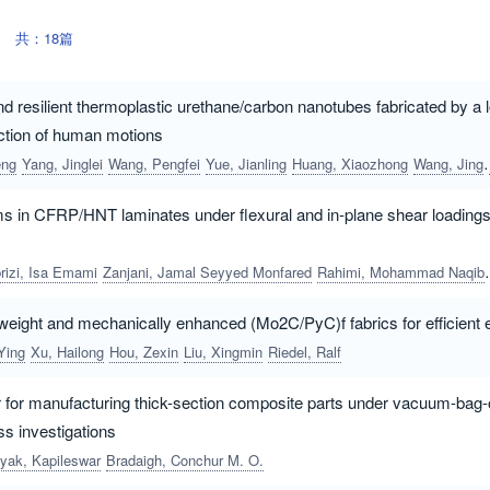
共：18篇
nd resilient thermoplastic urethane/carbon nanotubes fabricated by a
ection of human motions
eng
Yang, Jinglei
Wang, Pengfei
Yue, Jianling
Huang, Xiaozhong
Wang, Jing
n CFRP/HNT laminates under flexural and in-plane shear loadings 
rizi, Isa Emami
Zanjani, Jamal Seyyed Monfared
Rahimi, Mohammad Naqib
ht-weight and mechanically enhanced (Mo2C/PyC)f fabrics for efficient 
Ying
Xu, Hailong
Hou, Zexin
Liu, Xingmin
Riedel, Ralf
for manufacturing thick-section composite parts under vacuum-bag-on
ss investigations
yak, Kapileswar
Bradaigh, Conchur M. O.