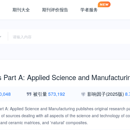
期刊大全
期刊评价报告
学者服务
 Part A: Applied Science and Manufacturi
0,048
被引量
573,192
影响因子
(2025版)
8.
t A: Applied Science and Manufacturing publishes original research pap
 of sources dealing with all aspects of the science and technology of co
 and ceramic matrices, and 'natural' composites.