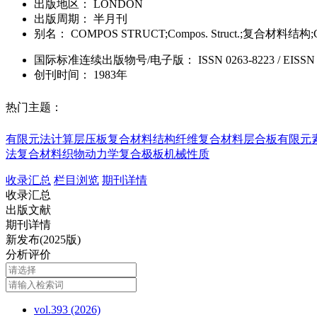
出版地区：
LONDON
出版周期：
半月刊
别名：
COMPOS STRUCT;Compos. Struct.;复合材料结构
国际标准连续出版物号
/电子版
：
ISSN
0263-8223
/
EISSN
创刊时间：
1983年
热门主题：
有限元法计算
层压板
复合材料结构
纤维复合材料层合板
有限元
法
复合材料织物
动力学
复合极板
机械性质
收录汇总
栏目浏览
期刊详情
收录汇总
出版文献
期刊详情
新发布(2025版)
分析评价
vol.393 (2026)