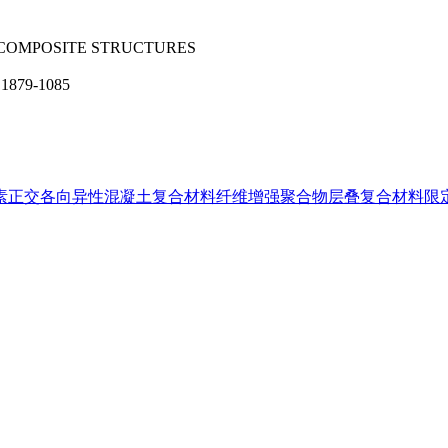
;COMPOSITE STRUCTURES
1879-1085
素
正交各向异性
混凝土
复合材料
纤维增强聚合物
层叠复合材料
限