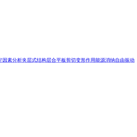
定因素分析
夹层式结构
层合平板
剪切变形作用
能源消纳
自由振动