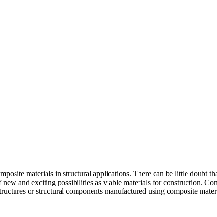
osite materials in structural applications. There can be little doubt th
 new and exciting possibilities as viable materials for construction. C
structures or structural components manufactured using composite materi