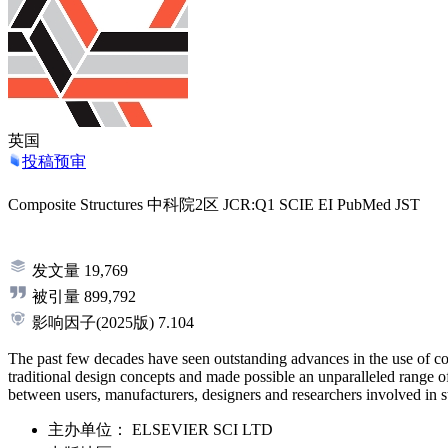
英国
投稿预审
Composite Structures
中科院2区
JCR:Q1
SCIE
EI
PubMed
JST
发文量
19,769
被引量
899,792
影响因子
(2025版)
7.104
The past few decades have seen outstanding advances in the use of comp
traditional design concepts and made possible an unparalleled range of
between users, manufacturers, designers and researchers involved in 
主办单位：
ELSEVIER SCI LTD