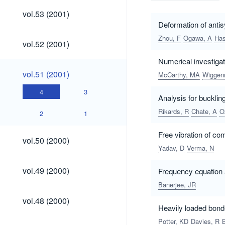
vol.53
vol.53 (2001)
(2001)
Deformation of antis
Zhou, F
Ogawa, A
Has
vol.52
vol.52 (2001)
(2001)
Numerical investigat
vol.51
vol.51 (2001)
McCarthy, MA
Wiggen
(2001)
4
3
Analysis for bucklin
Rikards, R
Chate, A
O
2
1
Free vibration of com
vol.50
vol.50 (2000)
(2000)
Yadav, D
Verma, N
vol.49
vol.49 (2000)
Frequency equation
(2000)
Banerjee, JR
vol.48
vol.48 (2000)
(2000)
Heavily loaded bond
Potter, KD
Davies, R
B