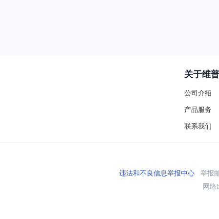
关于维
公司介绍
产品服务
联系我们
违法和不良信息举报中心
举报邮箱
网络