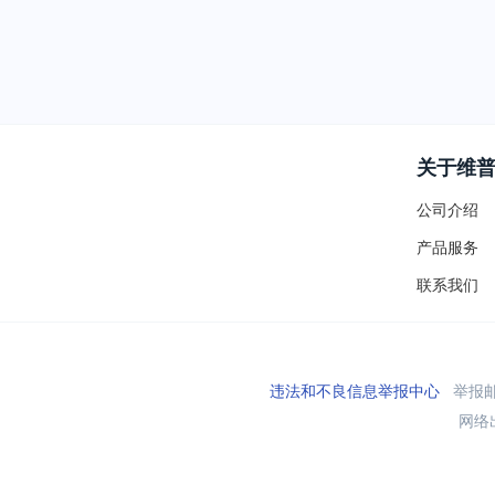
关于维
公司介绍
产品服务
联系我们
违法和不良信息举报中心
举报邮箱
网络