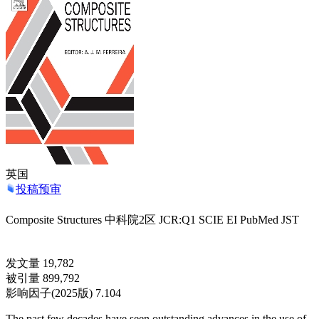
英国
投稿预审
Composite Structures
中科院2区
JCR:Q1
SCIE
EI
PubMed
JST
发文量
19,782
被引量
899,792
影响因子
(2025版)
7.104
The past few decades have seen outstanding advances in the use of