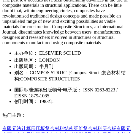
composite materials in structural applications. There can be little
doubt that, within engineering circles, composites have
revolutionised traditional design concepts and made possible an
unparalleled range of new and exciting possibilities as viable
materials for construction. Composite Structures, an International
Journal, disseminates knowledge between users, manufacturers,
designers and researchers involved in structures or structural
components manufactured using composite materials.
主办单位：
ELSEVIER SCI LTD
出版地区：
LONDON
出版周期：
半月刊
别名：
COMPOS STRUCT;Compos. Struct.;复合材料结
构;COMPOSITE STRUCTURES
国际标准连续出版物号
/电子版
：
ISSN
0263-8223
/
EISSN
1879-1085
创刊时间：
1983年
热门主题：
有限元法计算
层压板
复合材料结构
纤维复合材料层合板
有限元