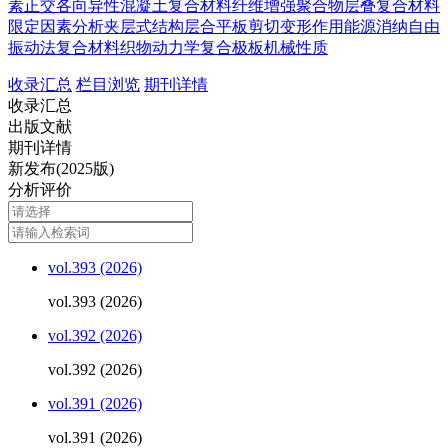
素
正交各向异性
混凝土
复合材料
纤维增强聚合物
层叠复合材料
限定因素分析
夹层式结构
层合平板
剪切变形作用
能源消纳
自由
振动法
复合材料织物
动力学
复合极板
机械性质
收录汇总
栏目浏览
期刊详情
收录汇总
出版文献
期刊详情
新发布(2025版)
分析评价
vol.393 (2026)
vol.393 (2026)
vol.392 (2026)
vol.392 (2026)
vol.391 (2026)
vol.391 (2026)