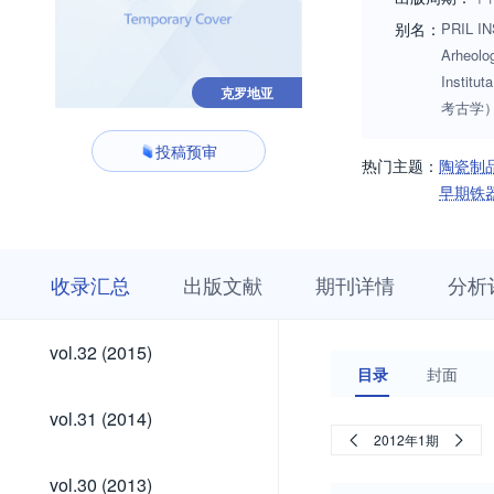
别名：
PRIL INS
Arheolog
Insti
克罗地亚
考古学）;P
投稿预审
热门主题：
陶瓷制
早期铁
收
栏
期
收录汇总
出版文献
期刊详情
分析
录
目
刊
汇
浏
详
总
览
情
vol.42
vol.41
vol.40
vol.39
vol.38
vol.37
vol.36
vol.35
vol.34
vol.33
vol.42
vol.41
vol.40
vol.39
vol.38
vol.37
vol.36
vol.35
vol.34
vol.33
vol.32
vol.32 (2015)
(2025)
(2024)
(2023)
(2022)
(2021)
(2020)
(2019)
(2018)
(2017)
(2016)
(2015)
目录
封面
(2025)
(2024)
(2023)
(2022)
(2021)
(2020)
(2019)
(2018)
(2017)
(2016)
vol.31
vol.31 (2014)
(2014)
2012年1期
vol.30
vol.30 (2013)