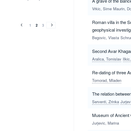
A grave of the Bari
(2006)
Vrkic, Sime
Maurin, D
vol.22
vol.21
vol.20
vol.19
vol.22
vol.21
vol.20
vol.19
(2005)
(2004)
(2003)
(2002)
Roman villa in the S
(2005)
(2004)
(2003)
(2002)
1
2
3
geophysical investi
Begovic, Vlasta
Schru
Second Avar Khagan
Aralica, Tomislav
Ilkic
Re-dating of three A
Tomorad, Mladen
The relation betwee
Serventi, Zrinka
Jurjev
Museum of Ancient 
Jurjevic, Marina