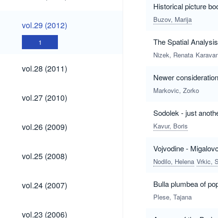
(2013)
Historical picture bo
Buzov, Marija
vol.29
vol.29 (2012)
(2012)
The Spatial Analysi
1
Nizek, Renata
Karavan
vol.28
vol.28 (2011)
(2011)
Newer consideration
Markovic, Zorko
vol.27
vol.27 (2010)
(2010)
Sodolek - just anoth
vol.26
vol.26 (2009)
Kavur, Boris
(2009)
Vojvodine - Migalovci
vol.25
vol.25 (2008)
(2008)
Nodilo, Helena
Vrkic, 
vol.24
Bulla plumbea of po
vol.24 (2007)
(2007)
Plese, Tajana
vol.23
vol.23 (2006)