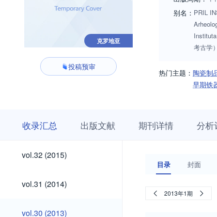
别名：
PRIL INS
Arheolog
Insti
克罗地亚
考古学）;P
投稿预审
热门主题：
陶瓷制
早期铁
收
栏
期
收录汇总
出版文献
期刊详情
分析
录
目
刊
汇
浏
详
总
览
情
vol.42
vol.41
vol.40
vol.39
vol.38
vol.37
vol.36
vol.35
vol.34
vol.33
vol.42
vol.41
vol.40
vol.39
vol.38
vol.37
vol.36
vol.35
vol.34
vol.33
vol.32
vol.32 (2015)
(2025)
(2024)
(2023)
(2022)
(2021)
(2020)
(2019)
(2018)
(2017)
(2016)
(2015)
目录
封面
(2025)
(2024)
(2023)
(2022)
(2021)
(2020)
(2019)
(2018)
(2017)
(2016)
vol.31
vol.31 (2014)
(2014)
2013年1期
vol.30
vol.30 (2013)