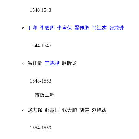
1540-1543
丁洋
李碧卿
李今保
翟传鹏
马江杰
张龙珠
1544-1547
温佳豪
宁晓骏
耿昕龙
1548-1553
市政工程
赵志强
郄慧国
张大鹏
胡涛
刘艳杰
1554-1559