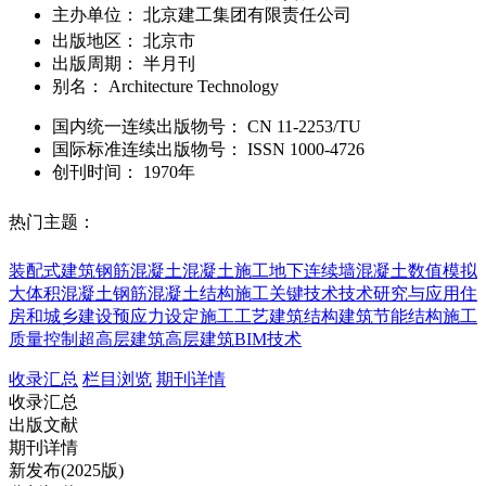
主办单位：
北京建工集团有限责任公司
出版地区：
北京市
出版周期：
半月刊
别名：
Architecture Technology
国内统一连续出版物号：
CN
11-2253/TU
国际标准连续出版物号
：
ISSN
1000-4726
创刊时间：
1970年
热门主题：
装配式建筑
钢筋混凝土
混凝土施工
地下连续墙
混凝土
数值模拟
大体积混凝土
钢筋混凝土结构
施工关键技术
技术研究与应用
住
房和城乡建设
预应力设定
施工工艺
建筑结构
建筑节能
结构施工
质量控制
超高层建筑
高层建筑
BIM技术
收录汇总
栏目浏览
期刊详情
收录汇总
出版文献
期刊详情
新发布(2025版)