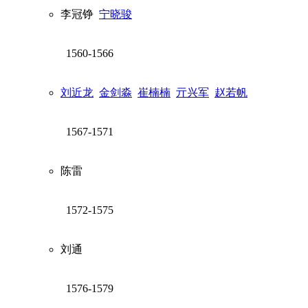
李冠铮
宁晓骏
1560-1566
刘近龙
金剑淼
崔楠楠
亓兴军
赵若帆
1567-1571
陈雷
1572-1575
刘通
1576-1579