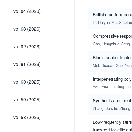
vol.64
vol.64 (2026)
(2026)
Ballistic performanc
Li, Haiyan
Ma, Xiaotao
vol.63
vol.63 (2026)
(2026)
Compressive respons
vol.62
Gao, Hengzhuo
Geng,
vol.62 (2026)
(2026)
Bionic scale structu
vol.61
vol.61 (2026)
Mei, Dexuan
Xue, You
(2026)
Interpenetrating po
vol.60
vol.60 (2025)
(2025)
You, Yue
Liu, Jing
Liu
vol.59
vol.59 (2025)
Synthesis and mecha
(2025)
Zhang, Junzhe
Zheng,
vol.58
vol.58 (2025)
(2025)
Low-frequency stirri
transport for efficie