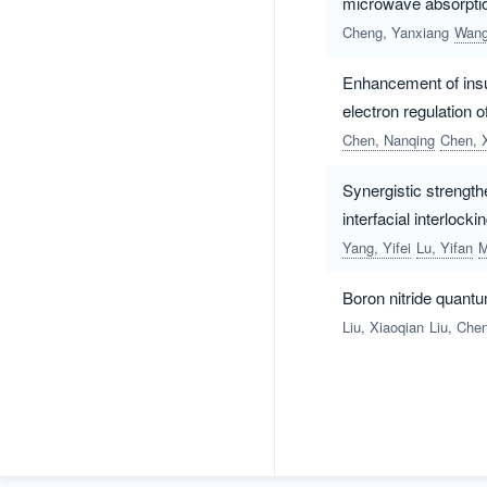
microwave absorpti
Cheng, Yanxiang
Wang
Enhancement of insul
electron regulation o
Chen, Nanqing
Chen, 
Synergistic strengt
interfacial interlocki
Yang, Yifei
Lu, Yifan
M
Boron nitride quantu
Liu, Xiaoqian
Liu, Chen