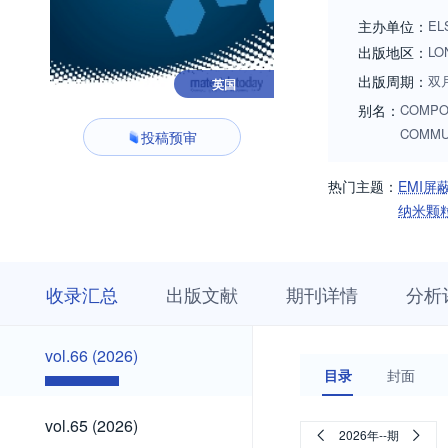
主办单位：
EL
出版地区：
LO
出版周期：
双
英国
别名：
COMPO
COMMU
投稿预审
热门主题：
EMI屏
纳米颗
收
栏
期
收录汇总
出版文献
期刊详情
分析
录
目
刊
汇
浏
详
总
览
情
vol.66
vol.66 (2026)
(2026)
目录
封面
vol.65
vol.65 (2026)
2026年--期
(2026)