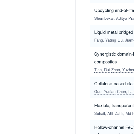
Upcycling end-of-li
Shembekar, Aditya Pr
Liquid metal bridge
Fang, Yating
Liu, Jiam
Synergistic domain-l
composites
Tian, Rui
Zhao, Yuzhe
Cellulose-based elas
Guo, Yuqian
Chen, La
Flexible, transparen
Suhail, Atif
Zahir, Md 
Hollow-channel FeCo