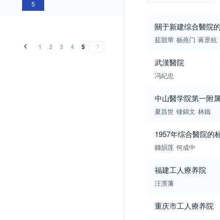
5
關于新建综合醫院
茹競華
杨燕门
蒋景杭
1
2
3
4
5
武漢醫院
冯紀忠
中山醫学院第一附
夏昌世
锺錦文
林鐵
1957年综合醫院的
錢韻莲
何成中
福建工人療养院
汪濱藩
重庆市工人療养院