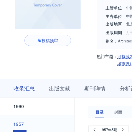
特点和读者定位，
主管单位：
中
主办单位：
中
出版地区：
北
出版周期：
月
投稿预审
别名：
Architec
热门主题：
可持续
城市设
收
栏
期
收录汇总
出版文献
期刊详情
分析
录
目
刊
汇
浏
详
总
览
情
2026
2025
2024
2023
2022
2021
2020
2019
2018
2017
2016
2015
2014
2013
2012
2011
2010
2009
2008
2007
2006
2005
2004
2003
2002
2001
2000
1999
1998
1997
1996
1995
1994
1993
1992
1991
1990
1989
1988
1982
2026
2025
2024
2023
2022
2021
2020
2019
2018
2017
2016
2015
2014
2013
2012
2011
2010
2009
2008
2007
2006
2005
2004
2003
2002
2001
2000
1999
1998
1997
1996
1995
1994
1993
1992
1991
1990
1989
1988
1982
1960
1960
目录
封面
1957
1957
1957年5期