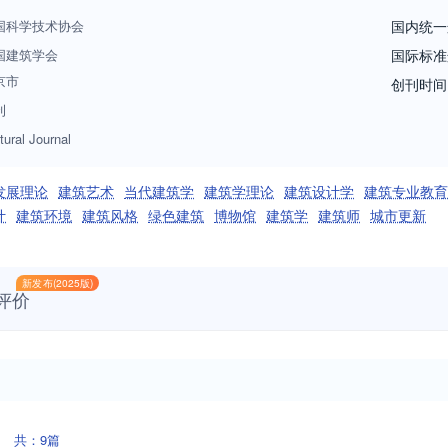
报道方向兼顾理论和实践两大内容。
国科学技术协会
国内统一
国建筑学会
国际标准
京市
创刊时间
刊
tural Journal
发展理论
建筑艺术
当代建筑学
建筑学理论
建筑设计学
建筑专业教育
计
建筑环境
建筑风格
绿色建筑
博物馆
建筑学
建筑师
城市更新
新发布(2025版)
评价
共：9篇