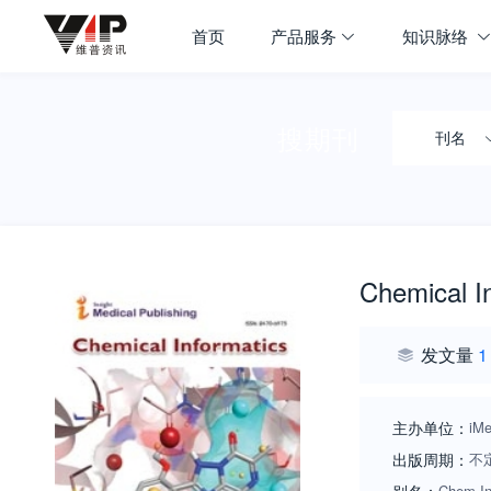
首页
产品服务
知识脉络
搜期刊
刊名
Chemical I
发文量
1
主办单位：
iM
出版周期：
不
Chem In