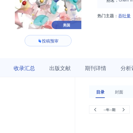
别名：
热门主题：
吞吐量
美国
投稿预审
收
栏
期
收录汇总
出版文献
期刊详情
分析
录
目
刊
汇
浏
详
总
览
情
目录
封面
--年--期