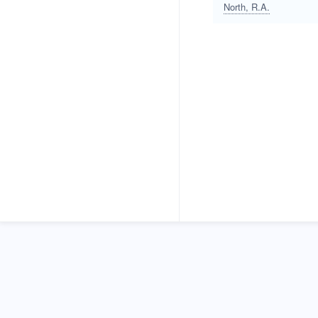
(1988)
North, R.A.