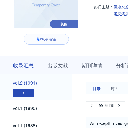
热门主题：
碳水化
消费者
英国
投稿预审
收
栏
期
收录汇总
出版文献
期刊详情
分析
录
目
刊
汇
浏
详
总
览
情
vol.2
vol.2 (1991)
(1991)
目录
封面
1
vol.1
1991年1期
vol.1 (1990)
(1990)
vol.1
An in-depth investiga
vol.1 (1988)