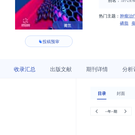
别名：
热门主题：
肿瘤治
磷脂
荷兰
投稿预审
收
栏
期
收录汇总
出版文献
期刊详情
分析
录
目
刊
汇
浏
详
总
览
情
目录
封面
--年--期