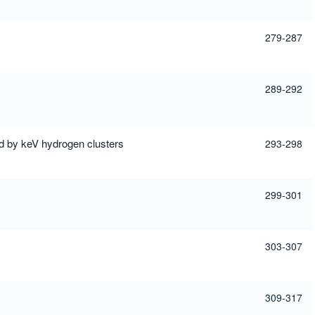
279-287
289-292
ed by keV hydrogen clusters
293-298
299-301
303-307
309-317