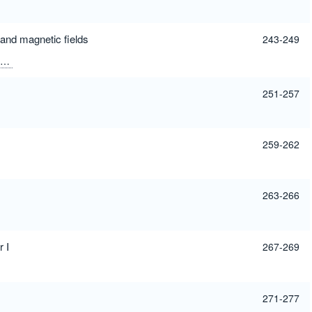
 and magnetic fields
243-249
251-257
259-262
263-266
r I
267-269
271-277