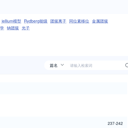
jellium模型
Rydberg能级
团簇离子
同位素移位
金属团簇
学
钠团簇
光子
237-242