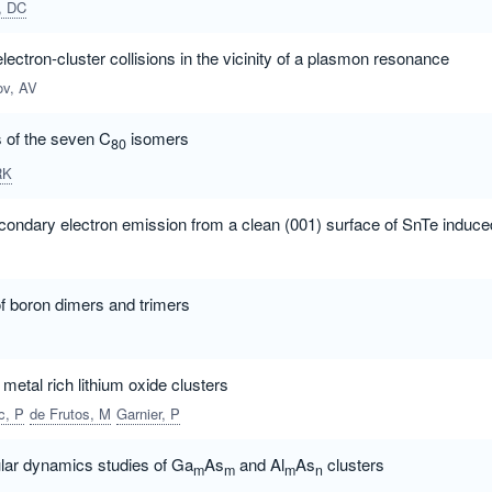
, DC
lectron-cluster collisions in the vicinity of a plasmon resonance
ov, AV
s of the seven C
isomers
80
RK
econdary electron emission from a clean (001) surface of SnTe induc
of boron dimers and trimers
n metal rich lithium oxide clusters
c, P
de Frutos, M
Garnier, P
ular dynamics studies of Ga
As
and Al
As
clusters
m
m
m
n