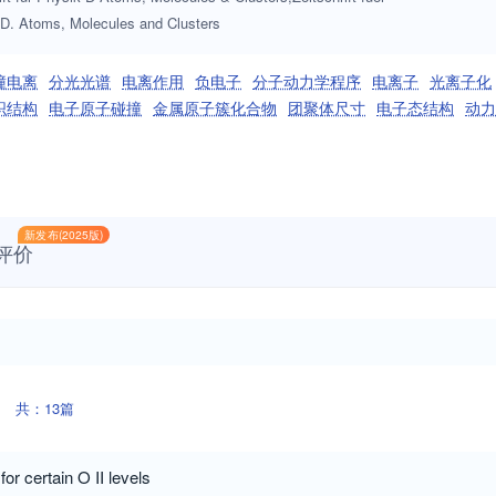
 D. Atoms, Molecules and Clusters
撞电离
分光光谱
电离作用
负电子
分子动力学程序
电离子
光离子化
织结构
电子原子碰撞
金属原子簇化合物
团聚体尺寸
电子态结构
动力
新发布(2025版)
评价
共：13篇
for certain O II levels