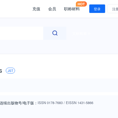
充值
会员
职称材料
登录
注
文献检索
s
JST
连续出版物号
/电子版
：
ISSN
0178-7683
/
EISSN
1431-5866