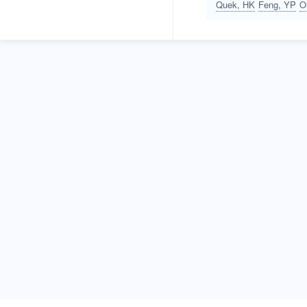
Quek, HK
Feng, YP
O