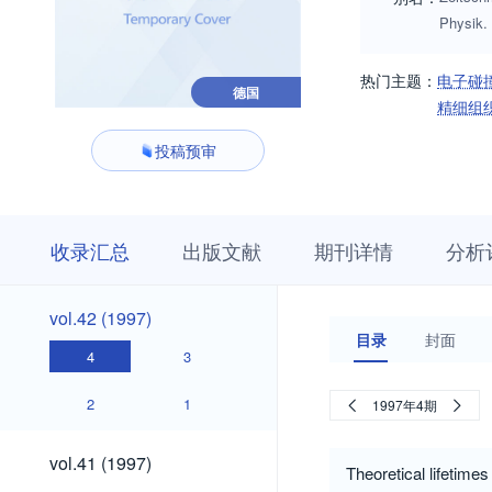
Physik.
热门主题：
电子碰
德国
精细组
投稿预审
收
栏
期
收录汇总
出版文献
期刊详情
分析
录
目
刊
汇
浏
详
总
览
情
vol.42
vol.42 (1997)
(1997)
目录
封面
4
3
2
1
1997年4期
vol.41
vol.41 (1997)
Theoretical lifetimes 
(1997)