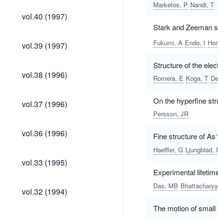
Marketos, P
Nandi, T
vol.40
vol.40 (1997)
(1997)
Stark and Zeeman sp
vol.39
Fukumi, A
Endo, I
Hor
vol.39 (1997)
(1997)
Structure of the el
vol.38
vol.38 (1996)
Romera, E
Koga, T
De
(1996)
vol.37
On the hyperfine stru
vol.37 (1996)
(1996)
Persson, JR
vol.36
vol.36 (1996)
-
Fine structure of As
(1996)
Haeffler, G
Ljungblad, 
vol.33
vol.33 (1995)
(1995)
Experimental lifetim
Das, MB
Bhattachary
vol.32
vol.32 (1994)
(1994)
The motion of small 
vol.31