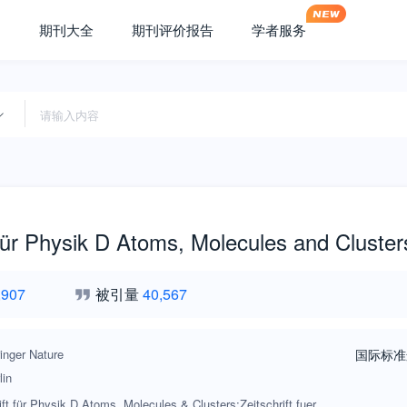
期刊大全
期刊评价报告
学者服务
 für Physik D Atoms, Molecules and Cluster
,907
被引量
40,567
inger Nature
国际标准
lin
ift für Physik D Atoms, Molecules & Clusters;Zeitschrift fuer