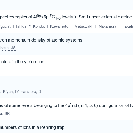
6
7
ectroscopies of 4f
6s6p
G
levels in Sm I under external electric
1-6
iguchi, T
Ishida, Y
Kondo, T
Kuwamoto, T
Matsuzaki, H
Nakamura, T
Takahashi, T
ectron momentum density of atomic systems
hesa, JS
cture in the yttrium ion
U
Kiyan, IY
Hanstorp, D
5
es of some levels belonging to the 4p
nd (n=4, 5, 6) configuration of K
ya, SR
numbers of ions in a Penning trap